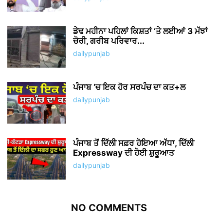
ਡੇਢ ਮਹੀਨਾ ਪਹਿਲਾਂ ਕਿਸ਼ਤਾਂ ‘ਤੇ ਲਈਆਂ 3 ਮੱਝਾਂ
ਚੋਰੀ, ਗਰੀਬ ਪਰਿਵਾਰ...
dailypunjab
ਪੰਜਾਬ ‘ਚ ਇਕ ਹੋਰ ਸਰਪੰਚ ਦਾ ਕਤ+ਲ
dailypunjab
ਪੰਜਾਬ ਤੋਂ ਦਿੱਲੀ ਸਫ਼ਰ ਹੋਇਆ ਅੱਧਾ, ਦਿੱਲੀ
Expressway ਦੀ ਹੋਈ ਸ਼ੁਰੂਆਤ
dailypunjab
NO COMMENTS