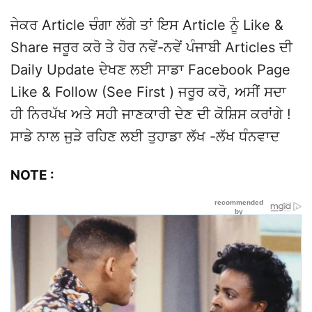
ਜੇਕਰ Article ਚੰਗਾ ਲੱਗੇ ਤਾਂ ਇਸ Article ਨੂੰ Like &
Share ਜਰੂਰ ਕਰੋ ਤੇ ਹੋਰ ਨਵੇਂ-ਨਵੇਂ ਪੰਜਾਬੀ Articles ਦੀ
Daily Update ਦੇਖਣ ਲਈ ਸਾਡਾ Facebook Page
Like & Follow (See First ) ਜਰੂਰ ਕਰੋ, ਅਸੀਂ ਸਦਾ
ਹੀ ਨਿਰਪੱਖ ਅਤੇ ਸਹੀ ਜਾਣਕਾਰੀ ਦੇਣ ਦੀ ਕੋਸ਼ਿਸ ਕਰਾਂਗੇ !
ਸਾਡੇ ਨਾਲ ਜੁੜੇ ਰਹਿਣ ਲਈ ਤੁਹਾਡਾ ਲੱਖ -ਲੱਖ ਧੰਨਵਾਦ
NOTE :