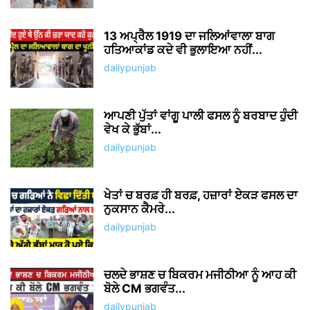
13 ਅਪ੍ਰੈਲ 1919 ਦਾ ਜਲਿਆਂਵਾਲਾ ਬਾਗ
ਹਤਿਆਕਾਂਡ ਕਦੇ ਵੀ ਭੁਲਾਇਆ ਨਹੀਂ...
dailypunjab
ਆਪਣੀ ਪੁੱਤਾਂ ਵਾਂਗੂ ਪਾਲੀ ਫਸਲ ਨੂੰ ਬਰਬਾਦ ਹੁੰਦੀ
ਵੇਖ ਕੇ ਭੁੱਬਾਂ...
dailypunjab
ਖੇਤਾਂ ਚ ਬਰਫ਼ ਹੀ ਬਰਫ਼, ਹਜ਼ਾਰਾਂ ਏਕੜ ਫਸਲ ਦਾ
ਨੁਕਸਾਨ ਕੈਮਰੇ...
dailypunjab
ਚਲਦੇ ਭਾਸ਼ਣ ਚ ਬਿਕਰਮ ਮਜੀਠੀਆ ਨੂੰ ਆਹ ਕੀ
ਬੋਲੇ CM ਭਗਵੰਤ...
dailypunjab