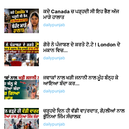
ਕਦੇ Canada ਚ ਪੜ੍ਹਦੀ ਸੀ ਇਹ ਭੈਣ ਅੱਜ
ਮਾੜੇ ਹਾਲਾਤ
dailypunjab
ਗੋਰੇ ਨੇ ਪੰਜਾਬਣ ਦੇ ਕਰਤੇ ਟੋ.ਟੇ ! London ਦੇ
ਮਕਾਨ ਵਿਚ...
dailypunjab
ਜਵਾਕਾਂ ਨਾਲ ਖੜੀ ਜਨਾਨੀ ਨਾਲ ਮੂੰਹ ਬੰਨ੍ਹ ਕੇ
ਆਇਆ ਬੰਦਾ ਕਰ...
dailypunjab
ਚੜ੍ਹਦੇ ਦਿਨ ਹੀ ਵੱਡੀ ਵਾ/ਰਦਾਤ, ਗੋ/ਲੀਆਂ ਨਾਲ
ਭੁੰਨਿਆ ਜਿੰਮ ਸੰਚਾਲਕ
dailypunjab