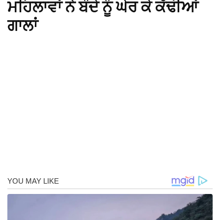
ਮਹਿਲਾਵਾਂ ਨੇ ਬੰਦੇ ਨੂੰ ਘੇਰ ਕੇ ਕੱਢੀਆਂ
ਗਾਲਾਂ