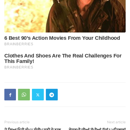
Previous article
Next article
ਹੋ ਗਿਆ ਓਹੀ ਕੰਮ ! ਸੰਦੀਪ ਸਨੀ ਦੇ ਨਾਲ
ਬੇਸ਼ਰਮੀ ਦੀਆਂ ਟੱਪੀਆਂ ਹੱਦਾਂ ! ਮਹਿਲਾਵਾਂ