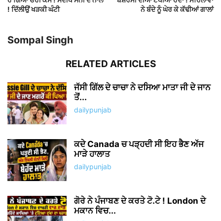
! ਦਿੱਲੀਉਂ ਖੜਕੀ ਘੰਟੀ
ਨੇ ਬੰਦੇ ਨੂੰ ਘੇਰ ਕੇ ਕੱਢੀਆਂ ਗਾਲਾਂ
Sompal Singh
RELATED ARTICLES
ਜੱਸੀ ਗਿੱਲ ਦੇ ਚਾਚਾ ਨੇ ਦਸਿਆ ਮਾਤਾ ਜੀ ਦੇ ਜਾਨ
ਤੋਂ...
dailypunjab
ਕਦੇ Canada ਚ ਪੜ੍ਹਦੀ ਸੀ ਇਹ ਭੈਣ ਅੱਜ
ਮਾੜੇ ਹਾਲਾਤ
dailypunjab
ਗੋਰੇ ਨੇ ਪੰਜਾਬਣ ਦੇ ਕਰਤੇ ਟੋ.ਟੇ ! London ਦੇ
ਮਕਾਨ ਵਿਚ...