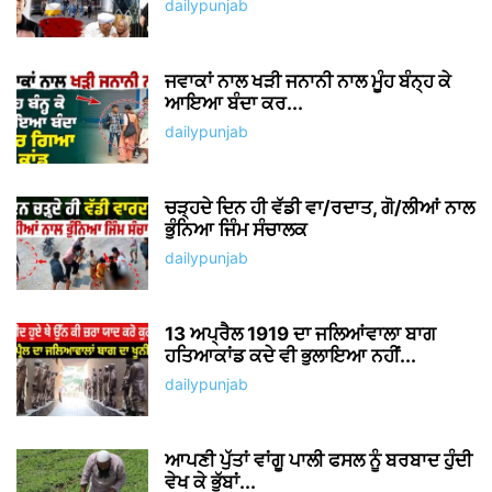
dailypunjab
ਜਵਾਕਾਂ ਨਾਲ ਖੜੀ ਜਨਾਨੀ ਨਾਲ ਮੂੰਹ ਬੰਨ੍ਹ ਕੇ
ਆਇਆ ਬੰਦਾ ਕਰ...
dailypunjab
ਚੜ੍ਹਦੇ ਦਿਨ ਹੀ ਵੱਡੀ ਵਾ/ਰਦਾਤ, ਗੋ/ਲੀਆਂ ਨਾਲ
ਭੁੰਨਿਆ ਜਿੰਮ ਸੰਚਾਲਕ
dailypunjab
13 ਅਪ੍ਰੈਲ 1919 ਦਾ ਜਲਿਆਂਵਾਲਾ ਬਾਗ
ਹਤਿਆਕਾਂਡ ਕਦੇ ਵੀ ਭੁਲਾਇਆ ਨਹੀਂ...
dailypunjab
ਆਪਣੀ ਪੁੱਤਾਂ ਵਾਂਗੂ ਪਾਲੀ ਫਸਲ ਨੂੰ ਬਰਬਾਦ ਹੁੰਦੀ
ਵੇਖ ਕੇ ਭੁੱਬਾਂ...