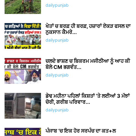
dailypunjab
ਖੇਤਾਂ ਚ ਬਰਫ਼ ਹੀ ਬਰਫ਼, ਹਜ਼ਾਰਾਂ ਏਕੜ ਫਸਲ ਦਾ
ਨੁਕਸਾਨ ਕੈਮਰੇ...
dailypunjab
ਚਲਦੇ ਭਾਸ਼ਣ ਚ ਬਿਕਰਮ ਮਜੀਠੀਆ ਨੂੰ ਆਹ ਕੀ
ਬੋਲੇ CM ਭਗਵੰਤ...
dailypunjab
ਡੇਢ ਮਹੀਨਾ ਪਹਿਲਾਂ ਕਿਸ਼ਤਾਂ ‘ਤੇ ਲਈਆਂ 3 ਮੱਝਾਂ
ਚੋਰੀ, ਗਰੀਬ ਪਰਿਵਾਰ...
dailypunjab
ਪੰਜਾਬ ‘ਚ ਇਕ ਹੋਰ ਸਰਪੰਚ ਦਾ ਕਤ+ਲ