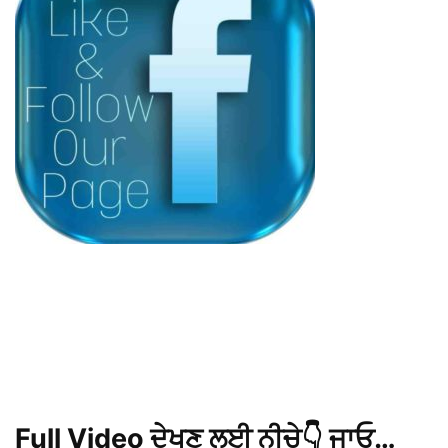
Full Video ਦੇਖਣ ਲਈ ਨੀਚੇ👇 ਜਾਓ…