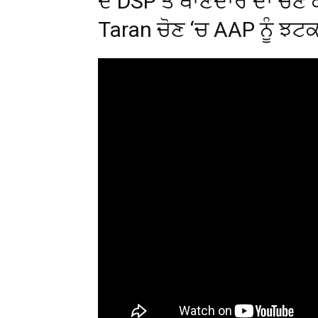
ਦੋ DSP ਤੇ ਥਾਣੇਦਾਰ ਦਾ ਚੋਣ
Taran ਚੋਣ ‘ਚ AAP ਨੂੰ ਝਟਕ