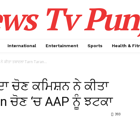
ws Tv Pun
International
Entertainment
Sports
Health & Fit
ਨ ਨੇ ਕੀਤਾ ਤਬਾਦਲਾ Tarn Taran...
ਦਾ ਚੋਣ ਕਮਿਸ਼ਨ ਨੇ ਕੀਤਾ
 ਚੋਣ ‘ਚ AAP ਨੂੰ ਝਟਕਾ
393