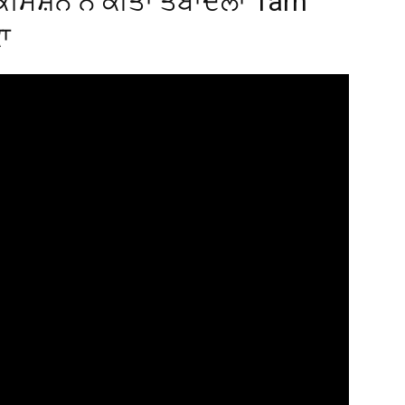
 ਕਮਿਸ਼ਨ ਨੇ ਕੀਤਾ ਤਬਾਦਲਾ Tarn
ਾ