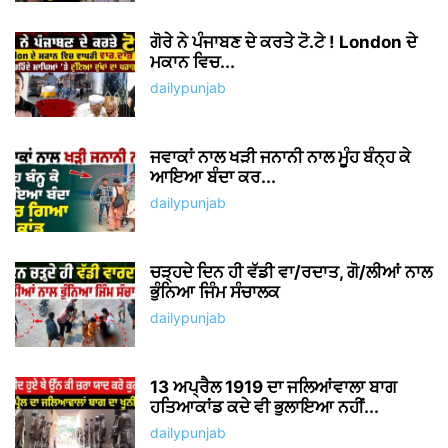
ਗੋਰੇ ਨੇ ਪੰਜਾਬਣ ਦੇ ਕਰਤੇ ਟੋ.ਟੇ ! London ਦੇ
ਮਕਾਨ ਵਿਚ...
dailypunjab
ਜਵਾਕਾਂ ਨਾਲ ਖੜੀ ਜਨਾਨੀ ਨਾਲ ਮੂੰਹ ਬੰਨ੍ਹ ਕੇ
ਆਇਆ ਬੰਦਾ ਕਰ...
dailypunjab
ਚੜ੍ਹਦੇ ਦਿਨ ਹੀ ਵੱਡੀ ਵਾ/ਰਦਾਤ, ਗੋ/ਲੀਆਂ ਨਾਲ
ਭੁੰਨਿਆ ਜਿੰਮ ਸੰਚਾਲਕ
dailypunjab
13 ਅਪ੍ਰੈਲ 1919 ਦਾ ਜਲਿਆਂਵਾਲਾ ਬਾਗ
ਹਤਿਆਕਾਂਡ ਕਦੇ ਵੀ ਭੁਲਾਇਆ ਨਹੀਂ...
dailypunjab