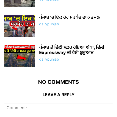
ਪੰਜਾਬ ‘ਚ ਇਕ ਹੋਰ ਸਰਪੰਚ ਦਾ ਕਤ+ਲ
dailypunjab
ਪੰਜਾਬ ਤੋਂ ਦਿੱਲੀ ਸਫ਼ਰ ਹੋਇਆ ਅੱਧਾ, ਦਿੱਲੀ
Expressway ਦੀ ਹੋਈ ਸ਼ੁਰੂਆਤ
dailypunjab
NO COMMENTS
LEAVE A REPLY