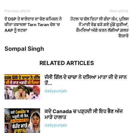
Previous article
Next article
ਦੋ DSP ਤੇ ਥਾਣੇਦਾਰ ਦਾ ਚੋਣ ਕਮਿਸ਼ਨ ਨੇ
ਹੋਟਲ ‘ਚ ਚੱਲ ਰਿਹਾ ਸੀ ਗੰਦਾ ਕੰਮ, ਪੁਲਿਸ
ਕੀਤਾ ਤਬਾਦਲਾ Tarn Taran ਚੋਣ ‘ਚ
ਨੇਂ ਮਾਰੀ ਰੇਡ ਫੜੇ ਗਏ ਮੁੰਡੇ ਕੁੜੀਆਂ,
AAP ਨੂੰ ਝਟਕਾ
ਕੈਮਰਿਆਂ ਅੱਗੇ ਕਰਨ ਲੱਗੀਆਂ ਗ਼ਲਤ
ਇਸ਼ਾਰੇ
Sompal Singh
RELATED ARTICLES
ਜੱਸੀ ਗਿੱਲ ਦੇ ਚਾਚਾ ਨੇ ਦਸਿਆ ਮਾਤਾ ਜੀ ਦੇ ਜਾਨ
ਤੋਂ...
dailypunjab
ਕਦੇ Canada ਚ ਪੜ੍ਹਦੀ ਸੀ ਇਹ ਭੈਣ ਅੱਜ
ਮਾੜੇ ਹਾਲਾਤ
dailypunjab