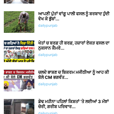
ਆਪਣੀ ਪੁੱਤਾਂ ਵਾਂਗੂ ਪਾਲੀ ਫਸਲ ਨੂੰ ਬਰਬਾਦ ਹੁੰਦੀ
ਵੇਖ ਕੇ ਭੁੱਬਾਂ...
dailypunjab
ਖੇਤਾਂ ਚ ਬਰਫ਼ ਹੀ ਬਰਫ਼, ਹਜ਼ਾਰਾਂ ਏਕੜ ਫਸਲ ਦਾ
ਨੁਕਸਾਨ ਕੈਮਰੇ...
dailypunjab
ਚਲਦੇ ਭਾਸ਼ਣ ਚ ਬਿਕਰਮ ਮਜੀਠੀਆ ਨੂੰ ਆਹ ਕੀ
ਬੋਲੇ CM ਭਗਵੰਤ...
dailypunjab
ਡੇਢ ਮਹੀਨਾ ਪਹਿਲਾਂ ਕਿਸ਼ਤਾਂ ‘ਤੇ ਲਈਆਂ 3 ਮੱਝਾਂ
ਚੋਰੀ, ਗਰੀਬ ਪਰਿਵਾਰ...
dailypunjab