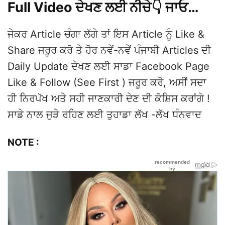
Full Video ਦੇਖਣ ਲਈ ਨੀਚੇ👇 ਜਾਓ…
ਜੇਕਰ Article ਚੰਗਾ ਲੱਗੇ ਤਾਂ ਇਸ Article ਨੂੰ Like &
Share ਜਰੂਰ ਕਰੋ ਤੇ ਹੋਰ ਨਵੇਂ-ਨਵੇਂ ਪੰਜਾਬੀ Articles ਦੀ
Daily Update ਦੇਖਣ ਲਈ ਸਾਡਾ Facebook Page
Like & Follow (See First ) ਜਰੂਰ ਕਰੋ, ਅਸੀਂ ਸਦਾ
ਹੀ ਨਿਰਪੱਖ ਅਤੇ ਸਹੀ ਜਾਣਕਾਰੀ ਦੇਣ ਦੀ ਕੋਸ਼ਿਸ ਕਰਾਂਗੇ !
ਸਾਡੇ ਨਾਲ ਜੁੜੇ ਰਹਿਣ ਲਈ ਤੁਹਾਡਾ ਲੱਖ -ਲੱਖ ਧੰਨਵਾਦ
NOTE :