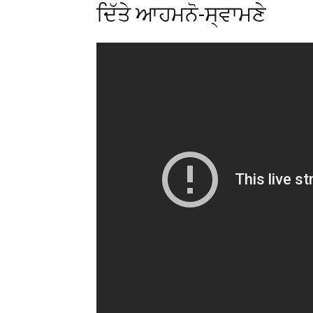
ਦਿੱਤੇ ਆਹਮਨੋ-ਸ੍ਵਾਮਣੇ