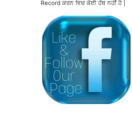
Record ਕਰਨ ਵਿਚ ਕੋਈ ਹੱਥ ਨਹੀਂ ਹੈ |