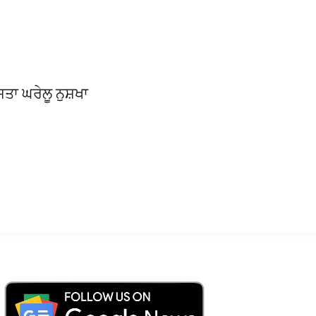
ਸਤਾ ਘਰੇਲੂ ਨੁਸ਼ਖਾ