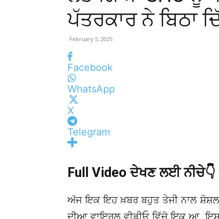
ਪੱਤਰਕਾਰ ਨੇ ਬਿਠਾ ਦ
February 5, 2025
Facebook
WhatsApp
X
Telegram
Full Video ਦੇਖਣ ਲਈ ਨੀਚੇ
ਅੱਜ ਇਕ ਇਹ ਖ਼ਬਰ ਬਹੁਤ ਤੇਜੀ ਨਾਲ ਸ਼ੋਸ਼ਲ
ਦੀਆ ਵਾਇਰਲ ਵੀਡੀਓ ਵਿੱਚੋ ਇਕ ਆ. ਇਸਦੀ