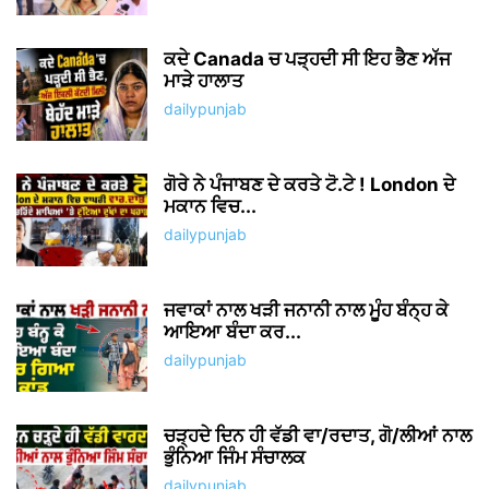
ਕਦੇ Canada ਚ ਪੜ੍ਹਦੀ ਸੀ ਇਹ ਭੈਣ ਅੱਜ
ਮਾੜੇ ਹਾਲਾਤ
dailypunjab
ਗੋਰੇ ਨੇ ਪੰਜਾਬਣ ਦੇ ਕਰਤੇ ਟੋ.ਟੇ ! London ਦੇ
ਮਕਾਨ ਵਿਚ...
dailypunjab
ਜਵਾਕਾਂ ਨਾਲ ਖੜੀ ਜਨਾਨੀ ਨਾਲ ਮੂੰਹ ਬੰਨ੍ਹ ਕੇ
ਆਇਆ ਬੰਦਾ ਕਰ...
dailypunjab
ਚੜ੍ਹਦੇ ਦਿਨ ਹੀ ਵੱਡੀ ਵਾ/ਰਦਾਤ, ਗੋ/ਲੀਆਂ ਨਾਲ
ਭੁੰਨਿਆ ਜਿੰਮ ਸੰਚਾਲਕ
dailypunjab