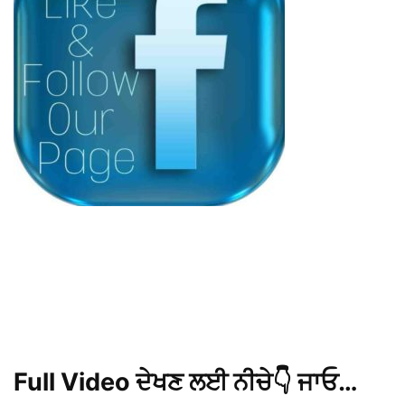
Full Video ਦੇਖਣ ਲਈ ਨੀਚੇ👇 ਜਾਓ…