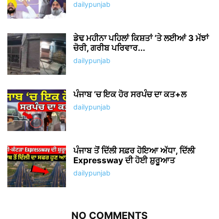
dailypunjab
ਡੇਢ ਮਹੀਨਾ ਪਹਿਲਾਂ ਕਿਸ਼ਤਾਂ ‘ਤੇ ਲਈਆਂ 3 ਮੱਝਾਂ
ਚੋਰੀ, ਗਰੀਬ ਪਰਿਵਾਰ...
dailypunjab
ਪੰਜਾਬ ‘ਚ ਇਕ ਹੋਰ ਸਰਪੰਚ ਦਾ ਕਤ+ਲ
dailypunjab
ਪੰਜਾਬ ਤੋਂ ਦਿੱਲੀ ਸਫ਼ਰ ਹੋਇਆ ਅੱਧਾ, ਦਿੱਲੀ
Expressway ਦੀ ਹੋਈ ਸ਼ੁਰੂਆਤ
dailypunjab
NO COMMENTS