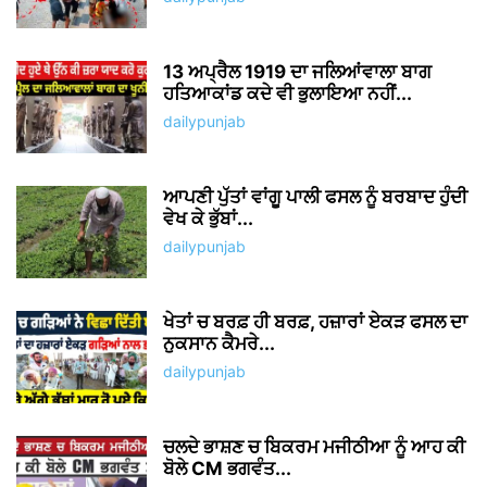
13 ਅਪ੍ਰੈਲ 1919 ਦਾ ਜਲਿਆਂਵਾਲਾ ਬਾਗ
ਹਤਿਆਕਾਂਡ ਕਦੇ ਵੀ ਭੁਲਾਇਆ ਨਹੀਂ...
dailypunjab
ਆਪਣੀ ਪੁੱਤਾਂ ਵਾਂਗੂ ਪਾਲੀ ਫਸਲ ਨੂੰ ਬਰਬਾਦ ਹੁੰਦੀ
ਵੇਖ ਕੇ ਭੁੱਬਾਂ...
dailypunjab
ਖੇਤਾਂ ਚ ਬਰਫ਼ ਹੀ ਬਰਫ਼, ਹਜ਼ਾਰਾਂ ਏਕੜ ਫਸਲ ਦਾ
ਨੁਕਸਾਨ ਕੈਮਰੇ...
dailypunjab
ਚਲਦੇ ਭਾਸ਼ਣ ਚ ਬਿਕਰਮ ਮਜੀਠੀਆ ਨੂੰ ਆਹ ਕੀ
ਬੋਲੇ CM ਭਗਵੰਤ...