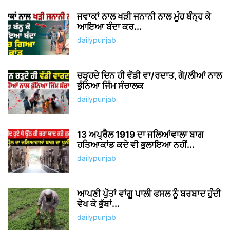
ਜਵਾਕਾਂ ਨਾਲ ਖੜੀ ਜਨਾਨੀ ਨਾਲ ਮੂੰਹ ਬੰਨ੍ਹ ਕੇ
ਆਇਆ ਬੰਦਾ ਕਰ...
dailypunjab
ਚੜ੍ਹਦੇ ਦਿਨ ਹੀ ਵੱਡੀ ਵਾ/ਰਦਾਤ, ਗੋ/ਲੀਆਂ ਨਾਲ
ਭੁੰਨਿਆ ਜਿੰਮ ਸੰਚਾਲਕ
dailypunjab
13 ਅਪ੍ਰੈਲ 1919 ਦਾ ਜਲਿਆਂਵਾਲਾ ਬਾਗ
ਹਤਿਆਕਾਂਡ ਕਦੇ ਵੀ ਭੁਲਾਇਆ ਨਹੀਂ...
dailypunjab
ਆਪਣੀ ਪੁੱਤਾਂ ਵਾਂਗੂ ਪਾਲੀ ਫਸਲ ਨੂੰ ਬਰਬਾਦ ਹੁੰਦੀ
ਵੇਖ ਕੇ ਭੁੱਬਾਂ...
dailypunjab