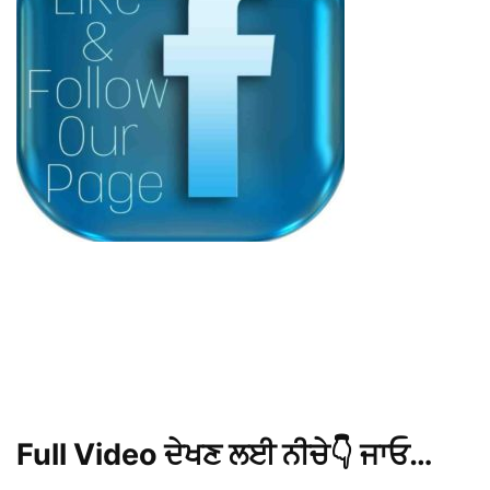
Full Video ਦੇਖਣ ਲਈ ਨੀਚੇ👇 ਜਾਓ…