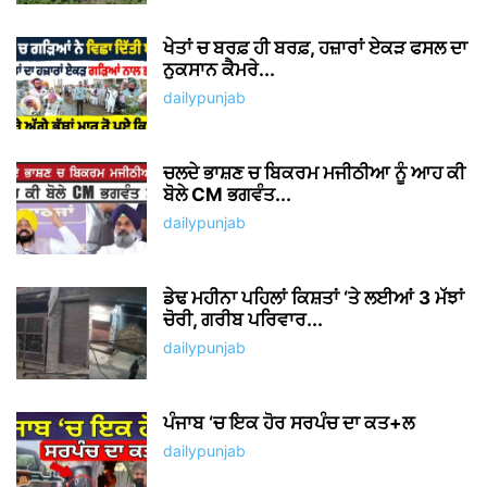
ਖੇਤਾਂ ਚ ਬਰਫ਼ ਹੀ ਬਰਫ਼, ਹਜ਼ਾਰਾਂ ਏਕੜ ਫਸਲ ਦਾ
ਨੁਕਸਾਨ ਕੈਮਰੇ...
dailypunjab
ਚਲਦੇ ਭਾਸ਼ਣ ਚ ਬਿਕਰਮ ਮਜੀਠੀਆ ਨੂੰ ਆਹ ਕੀ
ਬੋਲੇ CM ਭਗਵੰਤ...
dailypunjab
ਡੇਢ ਮਹੀਨਾ ਪਹਿਲਾਂ ਕਿਸ਼ਤਾਂ ‘ਤੇ ਲਈਆਂ 3 ਮੱਝਾਂ
ਚੋਰੀ, ਗਰੀਬ ਪਰਿਵਾਰ...
dailypunjab
ਪੰਜਾਬ ‘ਚ ਇਕ ਹੋਰ ਸਰਪੰਚ ਦਾ ਕਤ+ਲ
dailypunjab