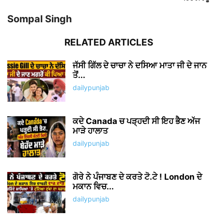
Sompal Singh
RELATED ARTICLES
ਜੱਸੀ ਗਿੱਲ ਦੇ ਚਾਚਾ ਨੇ ਦਸਿਆ ਮਾਤਾ ਜੀ ਦੇ ਜਾਨ
ਤੋਂ...
dailypunjab
ਕਦੇ Canada ਚ ਪੜ੍ਹਦੀ ਸੀ ਇਹ ਭੈਣ ਅੱਜ
ਮਾੜੇ ਹਾਲਾਤ
dailypunjab
ਗੋਰੇ ਨੇ ਪੰਜਾਬਣ ਦੇ ਕਰਤੇ ਟੋ.ਟੇ ! London ਦੇ
ਮਕਾਨ ਵਿਚ...
dailypunjab