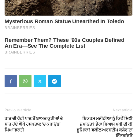
Previous article
Next article
ਰਾਤ ਦੀ ਰੋਟੀ ਖਾਣ ਤੋਂ ਬਾਅਦ ਕੁੜੀਆਂ ਦੇ
ਬਿਕਰਮ ਮਜੀਠੀਆ ਨੂੰ ਕਿਵੇਂ ਮਿਲੀ
ਸਾਹ ਹੋਏ ਔਖੇ ਹਸਪਤਾਲ ‘ਚ ਕਰਾਉਣਾ
ਜ਼ਮਾਨਤ? ਡੇਰਾ ਬਿਆਸ ਮੁਖੀ ਦੀ ਕੀ
ਪਿਆ ਭਰਤੀ
ਭੂਮਿਕਾ? ਵਕੀਲ ਅਰਸ਼ਦੀਪ ਕਲੇਰ ਦਾ
ਇੰਟਰਵਿਊ