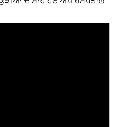
 ਕੁੜੀਆਂ ਦੇ ਸਾਹ ਹੋਏ ਔਖੇ ਹਸਪਤਾਲ