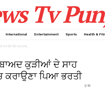
ws Tv Pun
International
Entertainment
Sports
Health & Fit
 ਦੇ ਸਾਹ ਹੋਏ ਔਖੇ ਹਸਪਤਾਲ...
ਂ ਬਾਅਦ ਕੁੜੀਆਂ ਦੇ ਸਾਹ
‘ਚ ਕਰਾਉਣਾ ਪਿਆ ਭਰਤੀ
92