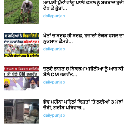
ਆਪਣੀ ਪੁੱਤਾਂ ਵਾਂਗੂ ਪਾਲੀ ਫਸਲ ਨੂੰ ਬਰਬਾਦ ਹੁੰਦੀ
ਵੇਖ ਕੇ ਭੁੱਬਾਂ...
dailypunjab
ਖੇਤਾਂ ਚ ਬਰਫ਼ ਹੀ ਬਰਫ਼, ਹਜ਼ਾਰਾਂ ਏਕੜ ਫਸਲ ਦਾ
ਨੁਕਸਾਨ ਕੈਮਰੇ...
dailypunjab
ਚਲਦੇ ਭਾਸ਼ਣ ਚ ਬਿਕਰਮ ਮਜੀਠੀਆ ਨੂੰ ਆਹ ਕੀ
ਬੋਲੇ CM ਭਗਵੰਤ...
dailypunjab
ਡੇਢ ਮਹੀਨਾ ਪਹਿਲਾਂ ਕਿਸ਼ਤਾਂ ‘ਤੇ ਲਈਆਂ 3 ਮੱਝਾਂ
ਚੋਰੀ, ਗਰੀਬ ਪਰਿਵਾਰ...
dailypunjab