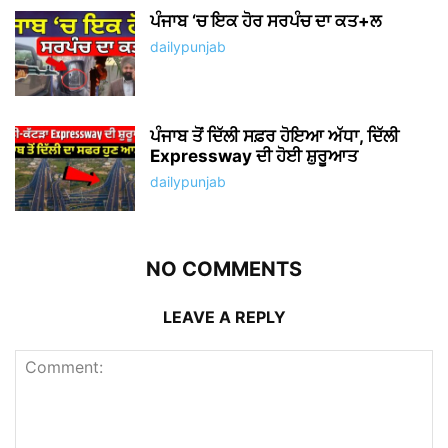
ਪੰਜਾਬ ‘ਚ ਇਕ ਹੋਰ ਸਰਪੰਚ ਦਾ ਕਤ+ਲ
dailypunjab
ਪੰਜਾਬ ਤੋਂ ਦਿੱਲੀ ਸਫ਼ਰ ਹੋਇਆ ਅੱਧਾ, ਦਿੱਲੀ
Expressway ਦੀ ਹੋਈ ਸ਼ੁਰੂਆਤ
dailypunjab
NO COMMENTS
LEAVE A REPLY