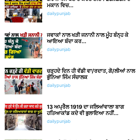
ਮਕਾਨ ਵਿਚ...
dailypunjab
ਜਵਾਕਾਂ ਨਾਲ ਖੜੀ ਜਨਾਨੀ ਨਾਲ ਮੂੰਹ ਬੰਨ੍ਹ ਕੇ
ਆਇਆ ਬੰਦਾ ਕਰ...
dailypunjab
ਚੜ੍ਹਦੇ ਦਿਨ ਹੀ ਵੱਡੀ ਵਾ/ਰਦਾਤ, ਗੋ/ਲੀਆਂ ਨਾਲ
ਭੁੰਨਿਆ ਜਿੰਮ ਸੰਚਾਲਕ
dailypunjab
13 ਅਪ੍ਰੈਲ 1919 ਦਾ ਜਲਿਆਂਵਾਲਾ ਬਾਗ
ਹਤਿਆਕਾਂਡ ਕਦੇ ਵੀ ਭੁਲਾਇਆ ਨਹੀਂ...
dailypunjab