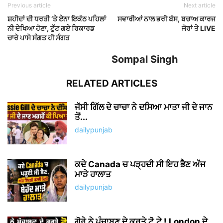
Previous article
Next article
ਸ਼ਹੀਦਾਂ ਦੀ ਧਰਤੀ ‘ਤੇ ਏਨਾ ਇਕੱਠ ਪਹਿਲਾਂ
ਸਵਾਰੀਆਂ ਨਾਲ ਭਰੀ ਬੱਸ, ਬਚਾਅ ਕਾਰਜ
ਨੀ ਦੇਖਿਆ ਹੋਣਾ, ਟੁੱਟ ਗਏ ਰਿਕਾਰਡ
ਜੋਰਾਂ ਤੇ LIVE
ਚਾਰੇ ਪਾਸੇ ਸੰਗਤ ਹੀ ਸੰਗਤ
Sompal Singh
RELATED ARTICLES
ਜੱਸੀ ਗਿੱਲ ਦੇ ਚਾਚਾ ਨੇ ਦਸਿਆ ਮਾਤਾ ਜੀ ਦੇ ਜਾਨ
ਤੋਂ...
dailypunjab
ਕਦੇ Canada ਚ ਪੜ੍ਹਦੀ ਸੀ ਇਹ ਭੈਣ ਅੱਜ
ਮਾੜੇ ਹਾਲਾਤ
dailypunjab
ਗੋਰੇ ਨੇ ਪੰਜਾਬਣ ਦੇ ਕਰਤੇ ਟੋ.ਟੇ ! London ਦੇ