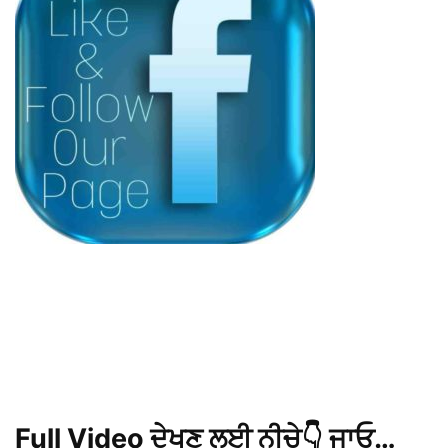
Full Video ਦੇਖਣ ਲਈ ਨੀਚੇ👇 ਜਾਓ…