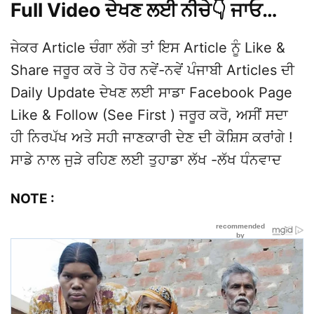
Full Video ਦੇਖਣ ਲਈ ਨੀਚੇ👇 ਜਾਓ…
ਜੇਕਰ Article ਚੰਗਾ ਲੱਗੇ ਤਾਂ ਇਸ Article ਨੂੰ Like &
Share ਜਰੂਰ ਕਰੋ ਤੇ ਹੋਰ ਨਵੇਂ-ਨਵੇਂ ਪੰਜਾਬੀ Articles ਦੀ
Daily Update ਦੇਖਣ ਲਈ ਸਾਡਾ Facebook Page
Like & Follow (See First ) ਜਰੂਰ ਕਰੋ, ਅਸੀਂ ਸਦਾ
ਹੀ ਨਿਰਪੱਖ ਅਤੇ ਸਹੀ ਜਾਣਕਾਰੀ ਦੇਣ ਦੀ ਕੋਸ਼ਿਸ ਕਰਾਂਗੇ !
ਸਾਡੇ ਨਾਲ ਜੁੜੇ ਰਹਿਣ ਲਈ ਤੁਹਾਡਾ ਲੱਖ -ਲੱਖ ਧੰਨਵਾਦ
NOTE :