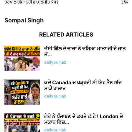
ਹਰਪਾਲ ਚੀਮਾ ਨਹੀਂ ਡਾ.ਬਲਜੀਤ ਕੌਰ?
ਤ/ਲ
Sompal Singh
RELATED ARTICLES
ਜੱਸੀ ਗਿੱਲ ਦੇ ਚਾਚਾ ਨੇ ਦਸਿਆ ਮਾਤਾ ਜੀ ਦੇ ਜਾਨ
ਤੋਂ...
dailypunjab
ਕਦੇ Canada ਚ ਪੜ੍ਹਦੀ ਸੀ ਇਹ ਭੈਣ ਅੱਜ
ਮਾੜੇ ਹਾਲਾਤ
dailypunjab
ਗੋਰੇ ਨੇ ਪੰਜਾਬਣ ਦੇ ਕਰਤੇ ਟੋ.ਟੇ ! London ਦੇ
ਮਕਾਨ ਵਿਚ...
dailypunjab