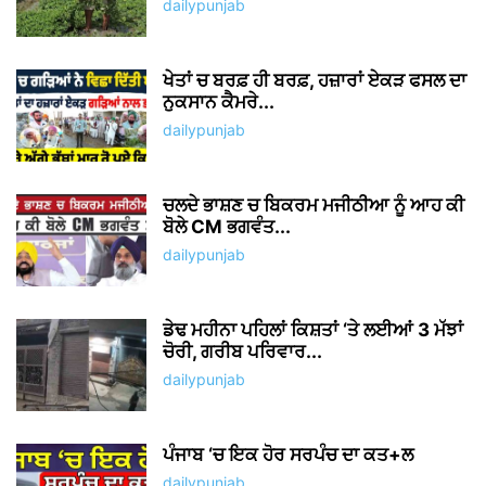
dailypunjab
ਖੇਤਾਂ ਚ ਬਰਫ਼ ਹੀ ਬਰਫ਼, ਹਜ਼ਾਰਾਂ ਏਕੜ ਫਸਲ ਦਾ
ਨੁਕਸਾਨ ਕੈਮਰੇ...
dailypunjab
ਚਲਦੇ ਭਾਸ਼ਣ ਚ ਬਿਕਰਮ ਮਜੀਠੀਆ ਨੂੰ ਆਹ ਕੀ
ਬੋਲੇ CM ਭਗਵੰਤ...
dailypunjab
ਡੇਢ ਮਹੀਨਾ ਪਹਿਲਾਂ ਕਿਸ਼ਤਾਂ ‘ਤੇ ਲਈਆਂ 3 ਮੱਝਾਂ
ਚੋਰੀ, ਗਰੀਬ ਪਰਿਵਾਰ...
dailypunjab
ਪੰਜਾਬ ‘ਚ ਇਕ ਹੋਰ ਸਰਪੰਚ ਦਾ ਕਤ+ਲ
dailypunjab