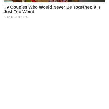
Previous article
Next article
Tarn Taran Prince Raj Friends
ਪੰਜਾਬ ‘ਚ ਆਹ ਕੀ? 1250
Interview: ਸਵੇਰੇ-ਸਵੇਰੇ ਮੁੰਡੇ ਦੀ ਮਾਂ ਨੇ
ਗ੍ਰਿਫ਼ਤਾਰੀਆਂ, ਚਾਰੇ ਪਾਸੇ ਪੁਲਿਸ |
ਦੋਸਤਾਂ ਨੂੰ ਕੀ ਸੀ ਦੱਸਿਆ ?
Operation Prahar
Sompal Singh
RELATED ARTICLES