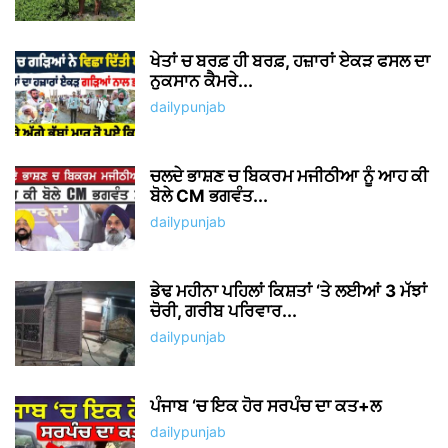
ABOUT US
Welcome to Dailypunjab.live, where we unleash the vibrant
energy of Punjab and beyond! We're your one-stop
destination for the latest viral Punjabi news, gadget
reviews, celebrity buzz, fashion flair, health and fitness
inspiration, and captivating web stories.
Contact us:
newstvpunjabinfo@gmail.com
FOLLOW US
Facebook
Instagram
© Daily Punjab Live