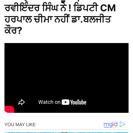
ਰਵੀਇੰਦਰ ਸਿੰਘ ਨੇ ! ਡਿਪਟੀ CM
ਹਰਪਾਲ ਚੀਮਾ ਨਹੀਂ ਡਾ.ਬਲਜੀਤ
ਕੌਰ?