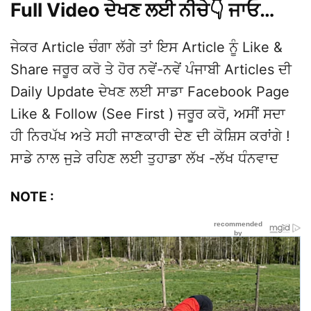
Full Video ਦੇਖਣ ਲਈ ਨੀਚੇ👇 ਜਾਓ…
ਜੇਕਰ Article ਚੰਗਾ ਲੱਗੇ ਤਾਂ ਇਸ Article ਨੂੰ Like &
Share ਜਰੂਰ ਕਰੋ ਤੇ ਹੋਰ ਨਵੇਂ-ਨਵੇਂ ਪੰਜਾਬੀ Articles ਦੀ
Daily Update ਦੇਖਣ ਲਈ ਸਾਡਾ Facebook Page
Like & Follow (See First ) ਜਰੂਰ ਕਰੋ, ਅਸੀਂ ਸਦਾ
ਹੀ ਨਿਰਪੱਖ ਅਤੇ ਸਹੀ ਜਾਣਕਾਰੀ ਦੇਣ ਦੀ ਕੋਸ਼ਿਸ ਕਰਾਂਗੇ !
ਸਾਡੇ ਨਾਲ ਜੁੜੇ ਰਹਿਣ ਲਈ ਤੁਹਾਡਾ ਲੱਖ -ਲੱਖ ਧੰਨਵਾਦ
NOTE :