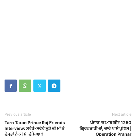
ਚਲਦੇ ਭਾਸ਼ਣ ਚ ਬਿਕਰਮ ਮਜੀਠੀਆ ਨੂੰ ਆਹ ਕੀ
ਬੋਲੇ CM ਭਗਵੰਤ...
dailypunjab
ਡੇਢ ਮਹੀਨਾ ਪਹਿਲਾਂ ਕਿਸ਼ਤਾਂ ‘ਤੇ ਲਈਆਂ 3 ਮੱਝਾਂ
ਚੋਰੀ, ਗਰੀਬ ਪਰਿਵਾਰ...
dailypunjab
ਪੰਜਾਬ ‘ਚ ਇਕ ਹੋਰ ਸਰਪੰਚ ਦਾ ਕਤ+ਲ
dailypunjab
ਪੰਜਾਬ ਤੋਂ ਦਿੱਲੀ ਸਫ਼ਰ ਹੋਇਆ ਅੱਧਾ, ਦਿੱਲੀ
Expressway ਦੀ ਹੋਈ ਸ਼ੁਰੂਆਤ
dailypunjab