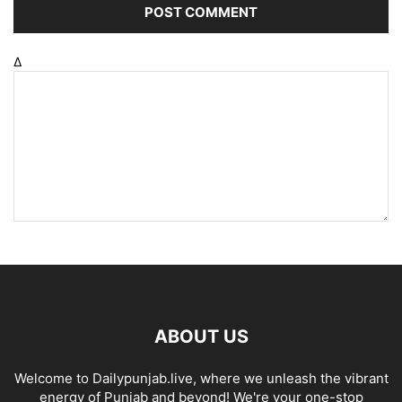
Δ
ABOUT US
Welcome to Dailypunjab.live, where we unleash the vibrant
energy of Punjab and beyond! We're your one-stop