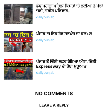
ਡੇਢ ਮਹੀਨਾ ਪਹਿਲਾਂ ਕਿਸ਼ਤਾਂ ‘ਤੇ ਲਈਆਂ 3 ਮੱਝਾਂ
ਚੋਰੀ, ਗਰੀਬ ਪਰਿਵਾਰ...
dailypunjab
ਪੰਜਾਬ ‘ਚ ਇਕ ਹੋਰ ਸਰਪੰਚ ਦਾ ਕਤ+ਲ
dailypunjab
ਪੰਜਾਬ ਤੋਂ ਦਿੱਲੀ ਸਫ਼ਰ ਹੋਇਆ ਅੱਧਾ, ਦਿੱਲੀ
Expressway ਦੀ ਹੋਈ ਸ਼ੁਰੂਆਤ
dailypunjab
NO COMMENTS
LEAVE A REPLY