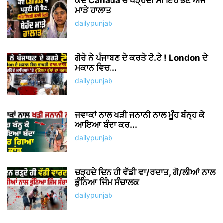
ਕਦੇ Canada ਚ ਪੜ੍ਹਦੀ ਸੀ ਇਹ ਭੈਣ ਅੱਜ
ਮਾੜੇ ਹਾਲਾਤ
dailypunjab
ਗੋਰੇ ਨੇ ਪੰਜਾਬਣ ਦੇ ਕਰਤੇ ਟੋ.ਟੇ ! London ਦੇ
ਮਕਾਨ ਵਿਚ...
dailypunjab
ਜਵਾਕਾਂ ਨਾਲ ਖੜੀ ਜਨਾਨੀ ਨਾਲ ਮੂੰਹ ਬੰਨ੍ਹ ਕੇ
ਆਇਆ ਬੰਦਾ ਕਰ...
dailypunjab
ਚੜ੍ਹਦੇ ਦਿਨ ਹੀ ਵੱਡੀ ਵਾ/ਰਦਾਤ, ਗੋ/ਲੀਆਂ ਨਾਲ
ਭੁੰਨਿਆ ਜਿੰਮ ਸੰਚਾਲਕ
dailypunjab