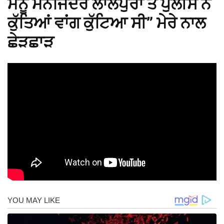
ਮੈਨੂੰ ਮਨਜਿੰਦਰ ਲਾਲਪੁਰਾ ਤੇ ਪੁਲੀਸ ਨੇ
ਕੁੱਤਿਆਂ ਵਾਂਗ ਕੁੱਟਿਆ ਸੀ” ਮੇਰੇ ਨਾਲ
ਛੇੜਛਾੜ