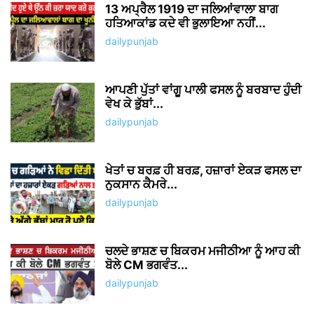
13 ਅਪ੍ਰੈਲ 1919 ਦਾ ਜਲਿਆਂਵਾਲਾ ਬਾਗ
ਹਤਿਆਕਾਂਡ ਕਦੇ ਵੀ ਭੁਲਾਇਆ ਨਹੀਂ...
dailypunjab
ਆਪਣੀ ਪੁੱਤਾਂ ਵਾਂਗੂ ਪਾਲੀ ਫਸਲ ਨੂੰ ਬਰਬਾਦ ਹੁੰਦੀ
ਵੇਖ ਕੇ ਭੁੱਬਾਂ...
dailypunjab
ਖੇਤਾਂ ਚ ਬਰਫ਼ ਹੀ ਬਰਫ਼, ਹਜ਼ਾਰਾਂ ਏਕੜ ਫਸਲ ਦਾ
ਨੁਕਸਾਨ ਕੈਮਰੇ...
dailypunjab
ਚਲਦੇ ਭਾਸ਼ਣ ਚ ਬਿਕਰਮ ਮਜੀਠੀਆ ਨੂੰ ਆਹ ਕੀ
ਬੋਲੇ CM ਭਗਵੰਤ...
dailypunjab