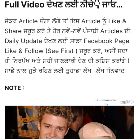
Full Video ਦੇਖਣ ਲਈ ਨੀਚੇ👇 ਜਾਓ…
ਜੇਕਰ Article ਚੰਗਾ ਲੱਗੇ ਤਾਂ ਇਸ Article ਨੂੰ Like &
Share ਜਰੂਰ ਕਰੋ ਤੇ ਹੋਰ ਨਵੇਂ-ਨਵੇਂ ਪੰਜਾਬੀ Articles ਦੀ
Daily Update ਦੇਖਣ ਲਈ ਸਾਡਾ Facebook Page
Like & Follow (See First ) ਜਰੂਰ ਕਰੋ, ਅਸੀਂ ਸਦਾ
ਹੀ ਨਿਰਪੱਖ ਅਤੇ ਸਹੀ ਜਾਣਕਾਰੀ ਦੇਣ ਦੀ ਕੋਸ਼ਿਸ ਕਰਾਂਗੇ !
ਸਾਡੇ ਨਾਲ ਜੁੜੇ ਰਹਿਣ ਲਈ ਤੁਹਾਡਾ ਲੱਖ -ਲੱਖ ਧੰਨਵਾਦ
NOTE :