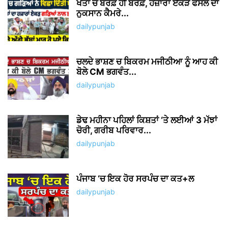
ਖੇਤਾਂ ਚ ਬਰਫ਼ ਹੀ ਬਰਫ਼, ਹਜ਼ਾਰਾਂ ਏਕੜ ਫਸਲ ਦਾ
ਨੁਕਸਾਨ ਕੈਮਰੇ...
dailypunjab
ਚਲਦੇ ਭਾਸ਼ਣ ਚ ਬਿਕਰਮ ਮਜੀਠੀਆ ਨੂੰ ਆਹ ਕੀ
ਬੋਲੇ CM ਭਗਵੰਤ...
dailypunjab
ਡੇਢ ਮਹੀਨਾ ਪਹਿਲਾਂ ਕਿਸ਼ਤਾਂ ‘ਤੇ ਲਈਆਂ 3 ਮੱਝਾਂ
ਚੋਰੀ, ਗਰੀਬ ਪਰਿਵਾਰ...
dailypunjab
ਪੰਜਾਬ ‘ਚ ਇਕ ਹੋਰ ਸਰਪੰਚ ਦਾ ਕਤ+ਲ
dailypunjab