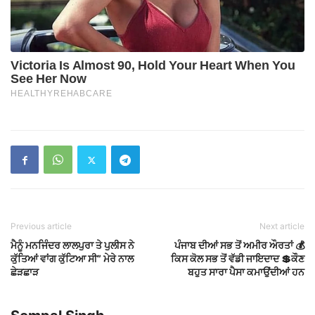
Previous article
Next article
ਮੈਨੂੰ ਮਨਜਿੰਦਰ ਲਾਲਪੁਰਾ ਤੇ ਪੁਲੀਸ ਨੇ
ਪੰਜਾਬ ਦੀਆਂ ਸਭ ਤੋਂ ਅਮੀਰ ਔਰਤਾਂ 💰
ਕੁੱਤਿਆਂ ਵਾਂਗ ਕੁੱਟਿਆ ਸੀ” ਮੇਰੇ ਨਾਲ
ਕਿਸ ਕੋਲ ਸਭ ਤੋਂ ਵੱਡੀ ਜਾਇਦਾਦ 💲ਕੌਣ
ਛੇੜਛਾੜ
ਬਹੁਤ ਸਾਰਾ ਪੈਸਾ ਕਮਾਉਂਦੀਆਂ ਹਨ