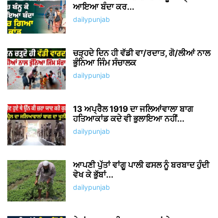
ਆਇਆ ਬੰਦਾ ਕਰ...
dailypunjab
ਚੜ੍ਹਦੇ ਦਿਨ ਹੀ ਵੱਡੀ ਵਾ/ਰਦਾਤ, ਗੋ/ਲੀਆਂ ਨਾਲ
ਭੁੰਨਿਆ ਜਿੰਮ ਸੰਚਾਲਕ
dailypunjab
13 ਅਪ੍ਰੈਲ 1919 ਦਾ ਜਲਿਆਂਵਾਲਾ ਬਾਗ
ਹਤਿਆਕਾਂਡ ਕਦੇ ਵੀ ਭੁਲਾਇਆ ਨਹੀਂ...
dailypunjab
ਆਪਣੀ ਪੁੱਤਾਂ ਵਾਂਗੂ ਪਾਲੀ ਫਸਲ ਨੂੰ ਬਰਬਾਦ ਹੁੰਦੀ
ਵੇਖ ਕੇ ਭੁੱਬਾਂ...
dailypunjab