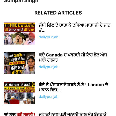
Sompal Singh
RELATED ARTICLES
ਜੱਸੀ ਗਿੱਲ ਦੇ ਚਾਚਾ ਨੇ ਦਸਿਆ ਮਾਤਾ ਜੀ ਦੇ ਜਾਨ
ਤੋਂ...
dailypunjab
ਕਦੇ Canada ਚ ਪੜ੍ਹਦੀ ਸੀ ਇਹ ਭੈਣ ਅੱਜ
ਮਾੜੇ ਹਾਲਾਤ
dailypunjab
ਗੋਰੇ ਨੇ ਪੰਜਾਬਣ ਦੇ ਕਰਤੇ ਟੋ.ਟੇ ! London ਦੇ
ਮਕਾਨ ਵਿਚ...
dailypunjab
ਜਵਾਕਾਂ ਨਾਲ ਖੜੀ ਜਨਾਨੀ ਨਾਲ ਮੂੰਹ ਬੰਨ੍ਹ ਕੇ