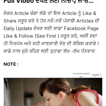
Full Video ਦੇਖਣ ਲਈ ਨੀਚੇ👇 ਜਾਓ…
ਜੇਕਰ Article ਚੰਗਾ ਲੱਗੇ ਤਾਂ ਇਸ Article ਨੂੰ Like &
Share ਜਰੂਰ ਕਰੋ ਤੇ ਹੋਰ ਨਵੇਂ-ਨਵੇਂ ਪੰਜਾਬੀ Articles ਦੀ
Daily Update ਦੇਖਣ ਲਈ ਸਾਡਾ Facebook Page
Like & Follow (See First ) ਜਰੂਰ ਕਰੋ, ਅਸੀਂ ਸਦਾ
ਹੀ ਨਿਰਪੱਖ ਅਤੇ ਸਹੀ ਜਾਣਕਾਰੀ ਦੇਣ ਦੀ ਕੋਸ਼ਿਸ ਕਰਾਂਗੇ !
ਸਾਡੇ ਨਾਲ ਜੁੜੇ ਰਹਿਣ ਲਈ ਤੁਹਾਡਾ ਲੱਖ -ਲੱਖ ਧੰਨਵਾਦ
NOTE :