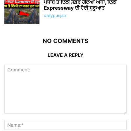
ਪੰਜਾਬ ਤੋਂ ਦਿੱਲੀ ਸਫ਼ਰ ਹੋਇਆ ਅੱਧਾ, ਦਿੱਲੀ
Expressway ਦੀ ਹੋਈ ਸ਼ੁਰੂਆਤ
dailypunjab
NO COMMENTS
LEAVE A REPLY