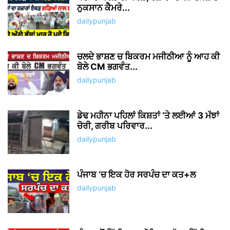
ਨੁਕਸਾਨ ਕੈਮਰੇ...
dailypunjab
ਚਲਦੇ ਭਾਸ਼ਣ ਚ ਬਿਕਰਮ ਮਜੀਠੀਆ ਨੂੰ ਆਹ ਕੀ
ਬੋਲੇ CM ਭਗਵੰਤ...
dailypunjab
ਡੇਢ ਮਹੀਨਾ ਪਹਿਲਾਂ ਕਿਸ਼ਤਾਂ ‘ਤੇ ਲਈਆਂ 3 ਮੱਝਾਂ
ਚੋਰੀ, ਗਰੀਬ ਪਰਿਵਾਰ...
dailypunjab
ਪੰਜਾਬ ‘ਚ ਇਕ ਹੋਰ ਸਰਪੰਚ ਦਾ ਕਤ+ਲ
dailypunjab