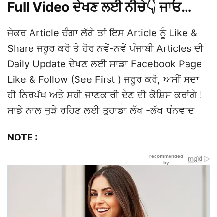
Full Video ਦੇਖਣ ਲਈ ਨੀਚੇ👇 ਜਾਓ…
ਜੇਕਰ Article ਚੰਗਾ ਲੱਗੇ ਤਾਂ ਇਸ Article ਨੂੰ Like &
Share ਜਰੂਰ ਕਰੋ ਤੇ ਹੋਰ ਨਵੇਂ-ਨਵੇਂ ਪੰਜਾਬੀ Articles ਦੀ
Daily Update ਦੇਖਣ ਲਈ ਸਾਡਾ Facebook Page
Like & Follow (See First ) ਜਰੂਰ ਕਰੋ, ਅਸੀਂ ਸਦਾ
ਹੀ ਨਿਰਪੱਖ ਅਤੇ ਸਹੀ ਜਾਣਕਾਰੀ ਦੇਣ ਦੀ ਕੋਸ਼ਿਸ ਕਰਾਂਗੇ !
ਸਾਡੇ ਨਾਲ ਜੁੜੇ ਰਹਿਣ ਲਈ ਤੁਹਾਡਾ ਲੱਖ -ਲੱਖ ਧੰਨਵਾਦ
NOTE :