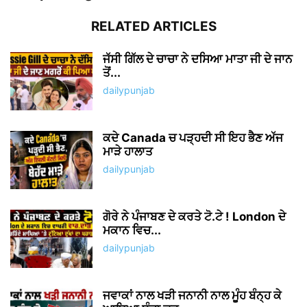
RELATED ARTICLES
ਜੱਸੀ ਗਿੱਲ ਦੇ ਚਾਚਾ ਨੇ ਦਸਿਆ ਮਾਤਾ ਜੀ ਦੇ ਜਾਨ
ਤੋਂ...
dailypunjab
ਕਦੇ Canada ਚ ਪੜ੍ਹਦੀ ਸੀ ਇਹ ਭੈਣ ਅੱਜ
ਮਾੜੇ ਹਾਲਾਤ
dailypunjab
ਗੋਰੇ ਨੇ ਪੰਜਾਬਣ ਦੇ ਕਰਤੇ ਟੋ.ਟੇ ! London ਦੇ
ਮਕਾਨ ਵਿਚ...
dailypunjab
ਜਵਾਕਾਂ ਨਾਲ ਖੜੀ ਜਨਾਨੀ ਨਾਲ ਮੂੰਹ ਬੰਨ੍ਹ ਕੇ