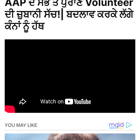
AAP ਦੇ ਸਭ ਤੋਂ ਪੁਰਾਣੇ Volunteer
ਦੀ ਜ਼ੁਬਾਨੀ ਸੱਚ!| ਬਦਲਾਵ ਕਰਕੇ ਲੱਗੇ
ਕੰਨਾਂ ਨੂੰ ਹੱਥ