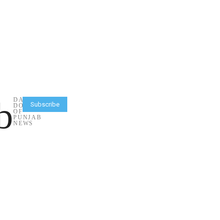
b
DAILY
Subscribe
DOSE
OF
PUNJAB
NEWS