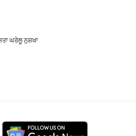
ਸਤਾ ਘਰੇਲੂ ਨੁਸ਼ਖਾ