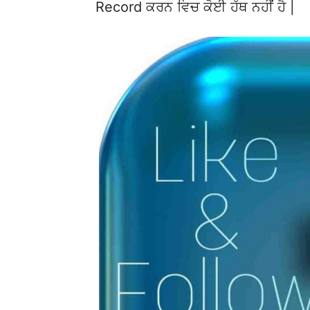
Record ਕਰਨ ਵਿਚ ਕੋਈ ਹੱਥ ਨਹੀਂ ਹੈ |