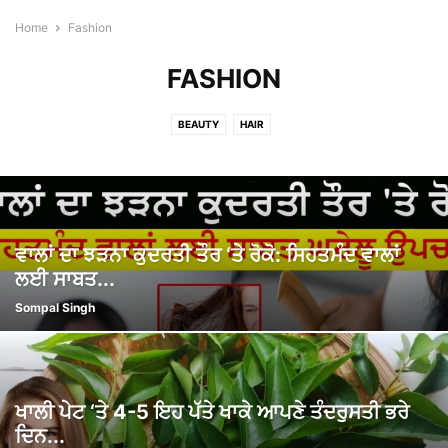
Home
Fashion
FASHION
BEAUTY
HAIR
ਵਾਲਾਂ ਦਾ ਝੜਨਾ ਕੁਦਰਤੀ ਤੌਰ ‘ਤੇ ਰੋਕੋ: ਸਿਹਤਮੰਦ ਵਾਲਾਂ
ਲਈ ਸਾਬਤ...
Sompal Singh
ਖਾਲੀ ਪੇਟ ‘ਤੇ 4-5 ਇਹ ਪੱਤੇ ਖਾਕੇ ਆਪਣੇ ਤੰਦਰੁਸਤੀ ਭਰੇ
ਦਿਨ...