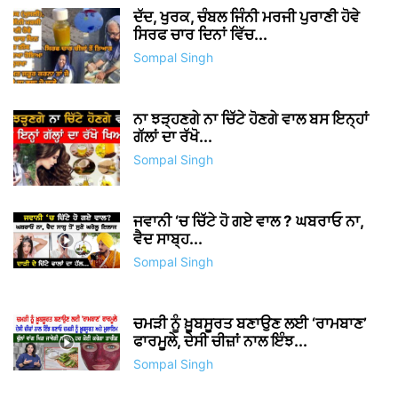
ਦੱਦ, ਖੁਰਕ, ਚੰਬਲ ਜਿੰਨੀ ਮਰਜੀ ਪੁਰਾਣੀ ਹੋਵੇ
ਸਿਰਫ ਚਾਰ ਦਿਨਾਂ ਵਿੱਚ...
Sompal Singh
ਨਾ ਝੜ੍ਹਣਗੇ ਨਾ ਚਿੱਟੇ ਹੋਣਗੇ ਵਾਲ ਬਸ ਇਨ੍ਹਾਂ
ਗੱਲਾਂ ਦਾ ਰੱਖੋ...
Sompal Singh
ਜਵਾਨੀ ‘ਚ ਚਿੱਟੇ ਹੋ ਗਏ ਵਾਲ ? ਘਬਰਾਓ ਨਾ,
ਵੈਦ ਸਾਬ੍ਹ...
Sompal Singh
ਚਮੜੀ ਨੂੰ ਖ਼ੂਬਸੂਰਤ ਬਣਾਉਣ ਲਈ ‘ਰਾਮਬਾਣ’
ਫਾਰਮੂਲੇ, ਦੇਸੀ ਚੀਜ਼ਾਂ ਨਾਲ ਇੰਝ...
Sompal Singh