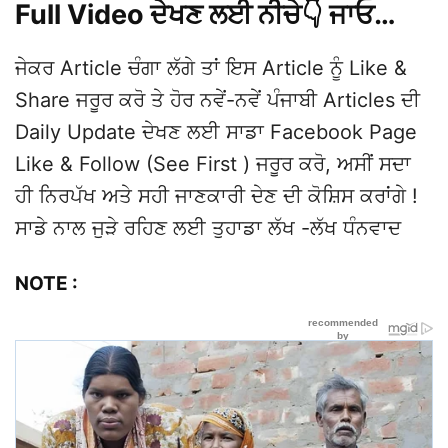
Full Video ਦੇਖਣ ਲਈ ਨੀਚੇ👇 ਜਾਓ…
ਜੇਕਰ Article ਚੰਗਾ ਲੱਗੇ ਤਾਂ ਇਸ Article ਨੂੰ Like &
Share ਜਰੂਰ ਕਰੋ ਤੇ ਹੋਰ ਨਵੇਂ-ਨਵੇਂ ਪੰਜਾਬੀ Articles ਦੀ
Daily Update ਦੇਖਣ ਲਈ ਸਾਡਾ Facebook Page
Like & Follow (See First ) ਜਰੂਰ ਕਰੋ, ਅਸੀਂ ਸਦਾ
ਹੀ ਨਿਰਪੱਖ ਅਤੇ ਸਹੀ ਜਾਣਕਾਰੀ ਦੇਣ ਦੀ ਕੋਸ਼ਿਸ ਕਰਾਂਗੇ !
ਸਾਡੇ ਨਾਲ ਜੁੜੇ ਰਹਿਣ ਲਈ ਤੁਹਾਡਾ ਲੱਖ -ਲੱਖ ਧੰਨਵਾਦ
NOTE :