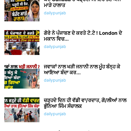
ਮਾੜੇ ਹਾਲਾਤ
dailypunjab
ਗੋਰੇ ਨੇ ਪੰਜਾਬਣ ਦੇ ਕਰਤੇ ਟੋ.ਟੇ ! London ਦੇ
ਮਕਾਨ ਵਿਚ...
dailypunjab
ਜਵਾਕਾਂ ਨਾਲ ਖੜੀ ਜਨਾਨੀ ਨਾਲ ਮੂੰਹ ਬੰਨ੍ਹ ਕੇ
ਆਇਆ ਬੰਦਾ ਕਰ...
dailypunjab
ਚੜ੍ਹਦੇ ਦਿਨ ਹੀ ਵੱਡੀ ਵਾ/ਰਦਾਤ, ਗੋ/ਲੀਆਂ ਨਾਲ
ਭੁੰਨਿਆ ਜਿੰਮ ਸੰਚਾਲਕ
dailypunjab