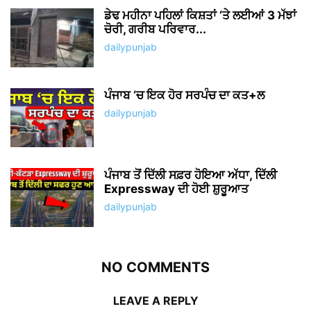
ਡੇਢ ਮਹੀਨਾ ਪਹਿਲਾਂ ਕਿਸ਼ਤਾਂ ‘ਤੇ ਲਈਆਂ 3 ਮੱਝਾਂ
ਚੋਰੀ, ਗਰੀਬ ਪਰਿਵਾਰ...
dailypunjab
ਪੰਜਾਬ ‘ਚ ਇਕ ਹੋਰ ਸਰਪੰਚ ਦਾ ਕਤ+ਲ
dailypunjab
ਪੰਜਾਬ ਤੋਂ ਦਿੱਲੀ ਸਫ਼ਰ ਹੋਇਆ ਅੱਧਾ, ਦਿੱਲੀ
Expressway ਦੀ ਹੋਈ ਸ਼ੁਰੂਆਤ
dailypunjab
NO COMMENTS
LEAVE A REPLY