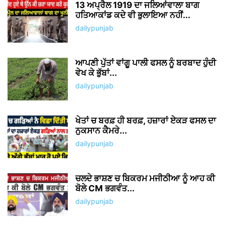
13 ਅਪ੍ਰੈਲ 1919 ਦਾ ਜਲਿਆਂਵਾਲਾ ਬਾਗ
ਹਤਿਆਕਾਂਡ ਕਦੇ ਵੀ ਭੁਲਾਇਆ ਨਹੀਂ...
dailypunjab
ਆਪਣੀ ਪੁੱਤਾਂ ਵਾਂਗੂ ਪਾਲੀ ਫਸਲ ਨੂੰ ਬਰਬਾਦ ਹੁੰਦੀ
ਵੇਖ ਕੇ ਭੁੱਬਾਂ...
dailypunjab
ਖੇਤਾਂ ਚ ਬਰਫ਼ ਹੀ ਬਰਫ਼, ਹਜ਼ਾਰਾਂ ਏਕੜ ਫਸਲ ਦਾ
ਨੁਕਸਾਨ ਕੈਮਰੇ...
dailypunjab
ਚਲਦੇ ਭਾਸ਼ਣ ਚ ਬਿਕਰਮ ਮਜੀਠੀਆ ਨੂੰ ਆਹ ਕੀ
ਬੋਲੇ CM ਭਗਵੰਤ...
dailypunjab