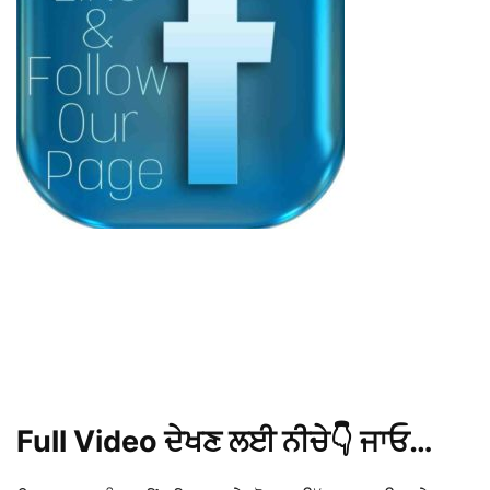
Full Video ਦੇਖਣ ਲਈ ਨੀਚੇ👇 ਜਾਓ…