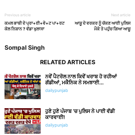
Previous article
Next article
ਕਮਲ ਭਾਬੀ ਦੇ ਪ੍ਰਾ+ਈ+ਵੇ+ਟ ਪਾ+ਰਟ
ਆਸ਼ੂ ਦੇ ਵਰਕਰ ਨੂੰ ਚੱਕਣ ਆਈ ਪੁਲਿਸ
ਕੋਲ ਨਿਸ਼ਾਨ ? ਵੱਡਾ ਖੁਲਾਸਾ
ਮੌਕੇ ਤੇ ਪਹੁੰਚ ਗਿਆ ਆਸ਼ੂ
Sompal Singh
RELATED ARTICLES
ਨਵੇਂ ਪੈਟਰੋਲ ਨਾਲ ਕਿਵੇਂ ਖਰਾਬ ਹੋ ਰਹੀਆਂ
ਗੱਡੀਆਂ, ਮਕੈਨਿਕ ਨੇ ਸਮਝਾਈ...
dailypunjab
ਹੁਣੇ ਹੁਣੇ ਪੰਜਾਬ ‘ਚ ਪੁਲਿਸ ਨੇ ਪਾਈ ਵੱਡੀ
ਕਾਰਵਾਈ!
dailypunjab