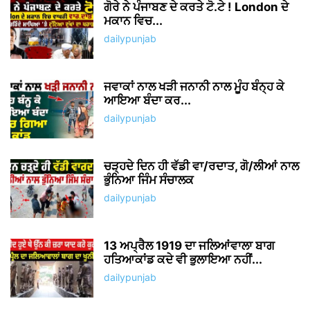
ਗੋਰੇ ਨੇ ਪੰਜਾਬਣ ਦੇ ਕਰਤੇ ਟੋ.ਟੇ ! London ਦੇ
ਮਕਾਨ ਵਿਚ...
dailypunjab
ਜਵਾਕਾਂ ਨਾਲ ਖੜੀ ਜਨਾਨੀ ਨਾਲ ਮੂੰਹ ਬੰਨ੍ਹ ਕੇ
ਆਇਆ ਬੰਦਾ ਕਰ...
dailypunjab
ਚੜ੍ਹਦੇ ਦਿਨ ਹੀ ਵੱਡੀ ਵਾ/ਰਦਾਤ, ਗੋ/ਲੀਆਂ ਨਾਲ
ਭੁੰਨਿਆ ਜਿੰਮ ਸੰਚਾਲਕ
dailypunjab
13 ਅਪ੍ਰੈਲ 1919 ਦਾ ਜਲਿਆਂਵਾਲਾ ਬਾਗ
ਹਤਿਆਕਾਂਡ ਕਦੇ ਵੀ ਭੁਲਾਇਆ ਨਹੀਂ...
dailypunjab