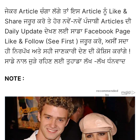
ਜੇਕਰ Article ਚੰਗਾ ਲੱਗੇ ਤਾਂ ਇਸ Article ਨੂੰ Like &
Share ਜਰੂਰ ਕਰੋ ਤੇ ਹੋਰ ਨਵੇਂ-ਨਵੇਂ ਪੰਜਾਬੀ Articles ਦੀ
Daily Update ਦੇਖਣ ਲਈ ਸਾਡਾ Facebook Page
Like & Follow (See First ) ਜਰੂਰ ਕਰੋ, ਅਸੀਂ ਸਦਾ
ਹੀ ਨਿਰਪੱਖ ਅਤੇ ਸਹੀ ਜਾਣਕਾਰੀ ਦੇਣ ਦੀ ਕੋਸ਼ਿਸ ਕਰਾਂਗੇ !
ਸਾਡੇ ਨਾਲ ਜੁੜੇ ਰਹਿਣ ਲਈ ਤੁਹਾਡਾ ਲੱਖ -ਲੱਖ ਧੰਨਵਾਦ
NOTE :