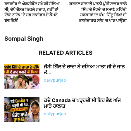
ਰਾਜਵੀਰ ਦੇ ਐਕਸੀਡੈਂਟ ਸਮੇਂ ਕੀ ਹੋਇਆ
ਕਰਨਲ ਬਾਠ ਦੀ ਪਤਨੀ ਪੁੱਜੀ ਟਾਵਰ ਵਾਲੇ
ਸੀ, ਦੇਖੋ ਦੋਸਤ ਨਿਕਲੇ ਗਦਾਰ, ਨਹੀਂ ਤਾਂ
ਸਿੰਘ ਦੇ ਮੋਰਚੇ ‘ਚ ਸਮਾਣੇ ਕਹਿੰਦੀ
ਇੱਕੋ ਟਾਇਮ ਦੇ ਸਭ ਰਾਈਡਰ ਦੇ ਕੈਮਰੇ
ਸਰਕਾਰਾਂ ਦਾ ਕੰਮ, ਹਿੰਦੂ ਸਿੱਖਾਂ ਦੀ
ਬੰਦ ਕਿਓਂ
ਭਾਈਚਾਰਕ ਸਾਂਝ ‘ਚ ਪਾੜ ਪਾਉਣਾ
Sompal Singh
RELATED ARTICLES
ਜੱਸੀ ਗਿੱਲ ਦੇ ਚਾਚਾ ਨੇ ਦਸਿਆ ਮਾਤਾ ਜੀ ਦੇ ਜਾਨ
ਤੋਂ...
dailypunjab
ਕਦੇ Canada ਚ ਪੜ੍ਹਦੀ ਸੀ ਇਹ ਭੈਣ ਅੱਜ
ਮਾੜੇ ਹਾਲਾਤ
dailypunjab