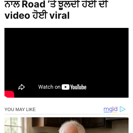
ਨਾਲ Road ‘ਤੇ ਝੂਲਦੀ ਹੋਈ ਦੀ
video ਹੋਈ viral