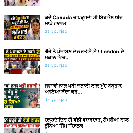
ਕਦੇ Canada ਚ ਪੜ੍ਹਦੀ ਸੀ ਇਹ ਭੈਣ ਅੱਜ
ਮਾੜੇ ਹਾਲਾਤ
dailypunjab
ਗੋਰੇ ਨੇ ਪੰਜਾਬਣ ਦੇ ਕਰਤੇ ਟੋ.ਟੇ ! London ਦੇ
ਮਕਾਨ ਵਿਚ...
dailypunjab
ਜਵਾਕਾਂ ਨਾਲ ਖੜੀ ਜਨਾਨੀ ਨਾਲ ਮੂੰਹ ਬੰਨ੍ਹ ਕੇ
ਆਇਆ ਬੰਦਾ ਕਰ...
dailypunjab
ਚੜ੍ਹਦੇ ਦਿਨ ਹੀ ਵੱਡੀ ਵਾ/ਰਦਾਤ, ਗੋ/ਲੀਆਂ ਨਾਲ
ਭੁੰਨਿਆ ਜਿੰਮ ਸੰਚਾਲਕ