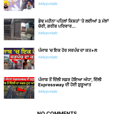
dailypunjab
ਡੇਢ ਮਹੀਨਾ ਪਹਿਲਾਂ ਕਿਸ਼ਤਾਂ ‘ਤੇ ਲਈਆਂ 3 ਮੱਝਾਂ
ਚੋਰੀ, ਗਰੀਬ ਪਰਿਵਾਰ...
dailypunjab
ਪੰਜਾਬ ‘ਚ ਇਕ ਹੋਰ ਸਰਪੰਚ ਦਾ ਕਤ+ਲ
dailypunjab
ਪੰਜਾਬ ਤੋਂ ਦਿੱਲੀ ਸਫ਼ਰ ਹੋਇਆ ਅੱਧਾ, ਦਿੱਲੀ
Expressway ਦੀ ਹੋਈ ਸ਼ੁਰੂਆਤ
dailypunjab
NO COMMENTS