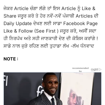
ਜੇਕਰ Article ਚੰਗਾ ਲੱਗੇ ਤਾਂ ਇਸ Article ਨੂੰ Like &
Share ਜਰੂਰ ਕਰੋ ਤੇ ਹੋਰ ਨਵੇਂ-ਨਵੇਂ ਪੰਜਾਬੀ Articles ਦੀ
Daily Update ਦੇਖਣ ਲਈ ਸਾਡਾ Facebook Page
Like & Follow (See First ) ਜਰੂਰ ਕਰੋ, ਅਸੀਂ ਸਦਾ
ਹੀ ਨਿਰਪੱਖ ਅਤੇ ਸਹੀ ਜਾਣਕਾਰੀ ਦੇਣ ਦੀ ਕੋਸ਼ਿਸ ਕਰਾਂਗੇ !
ਸਾਡੇ ਨਾਲ ਜੁੜੇ ਰਹਿਣ ਲਈ ਤੁਹਾਡਾ ਲੱਖ -ਲੱਖ ਧੰਨਵਾਦ
NOTE :