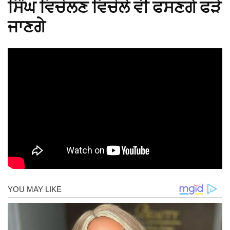
ਸਿੰਘ ਵਿਚੋਲਣ ਵਿਚੋਲੇ ਵੀ ਫਸਣਗੇ ਫੜੇ
ਜਾਣਗੇ