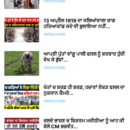
dailypunjab
13 ਅਪ੍ਰੈਲ 1919 ਦਾ ਜਲਿਆਂਵਾਲਾ ਬਾਗ
ਹਤਿਆਕਾਂਡ ਕਦੇ ਵੀ ਭੁਲਾਇਆ ਨਹੀਂ...
dailypunjab
ਆਪਣੀ ਪੁੱਤਾਂ ਵਾਂਗੂ ਪਾਲੀ ਫਸਲ ਨੂੰ ਬਰਬਾਦ ਹੁੰਦੀ
ਵੇਖ ਕੇ ਭੁੱਬਾਂ...
dailypunjab
ਖੇਤਾਂ ਚ ਬਰਫ਼ ਹੀ ਬਰਫ਼, ਹਜ਼ਾਰਾਂ ਏਕੜ ਫਸਲ ਦਾ
ਨੁਕਸਾਨ ਕੈਮਰੇ...
dailypunjab
ਚਲਦੇ ਭਾਸ਼ਣ ਚ ਬਿਕਰਮ ਮਜੀਠੀਆ ਨੂੰ ਆਹ ਕੀ
ਬੋਲੇ CM ਭਗਵੰਤ...