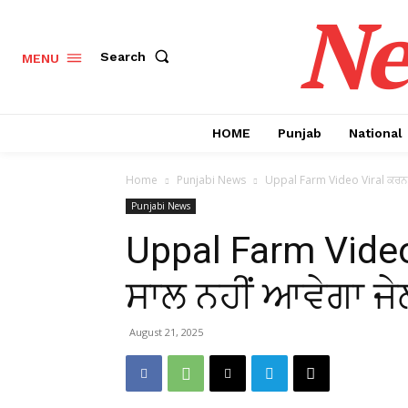
Ne
Search
MENU
HOME
Punjab
National
Home
Punjabi News
Uppal Farm Video Viral ਕਰਨ ਵਾਲ
Punjabi News
Uppal Farm Video
ਸਾਲ ਨਹੀਂ ਆਵੇਗਾ ਜੇਲ
August 21, 2025