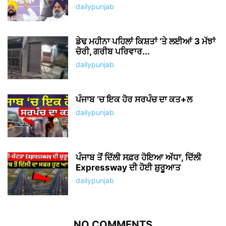
dailypunjab
ਡੇਢ ਮਹੀਨਾ ਪਹਿਲਾਂ ਕਿਸ਼ਤਾਂ ‘ਤੇ ਲਈਆਂ 3 ਮੱਝਾਂ
ਚੋਰੀ, ਗਰੀਬ ਪਰਿਵਾਰ...
dailypunjab
ਪੰਜਾਬ ‘ਚ ਇਕ ਹੋਰ ਸਰਪੰਚ ਦਾ ਕਤ+ਲ
dailypunjab
ਪੰਜਾਬ ਤੋਂ ਦਿੱਲੀ ਸਫ਼ਰ ਹੋਇਆ ਅੱਧਾ, ਦਿੱਲੀ
Expressway ਦੀ ਹੋਈ ਸ਼ੁਰੂਆਤ
dailypunjab
NO COMMENTS