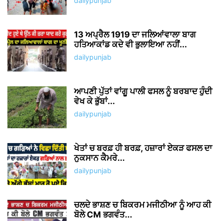
dailypunjab
13 ਅਪ੍ਰੈਲ 1919 ਦਾ ਜਲਿਆਂਵਾਲਾ ਬਾਗ
ਹਤਿਆਕਾਂਡ ਕਦੇ ਵੀ ਭੁਲਾਇਆ ਨਹੀਂ...
dailypunjab
ਆਪਣੀ ਪੁੱਤਾਂ ਵਾਂਗੂ ਪਾਲੀ ਫਸਲ ਨੂੰ ਬਰਬਾਦ ਹੁੰਦੀ
ਵੇਖ ਕੇ ਭੁੱਬਾਂ...
dailypunjab
ਖੇਤਾਂ ਚ ਬਰਫ਼ ਹੀ ਬਰਫ਼, ਹਜ਼ਾਰਾਂ ਏਕੜ ਫਸਲ ਦਾ
ਨੁਕਸਾਨ ਕੈਮਰੇ...
dailypunjab
ਚਲਦੇ ਭਾਸ਼ਣ ਚ ਬਿਕਰਮ ਮਜੀਠੀਆ ਨੂੰ ਆਹ ਕੀ
ਬੋਲੇ CM ਭਗਵੰਤ...