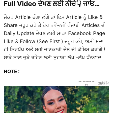
Full Video ਦੇਖਣ ਲਈ ਨੀਚੇ👇 ਜਾਓ…
ਜੇਕਰ Article ਚੰਗਾ ਲੱਗੇ ਤਾਂ ਇਸ Article ਨੂੰ Like &
Share ਜਰੂਰ ਕਰੋ ਤੇ ਹੋਰ ਨਵੇਂ-ਨਵੇਂ ਪੰਜਾਬੀ Articles ਦੀ
Daily Update ਦੇਖਣ ਲਈ ਸਾਡਾ Facebook Page
Like & Follow (See First ) ਜਰੂਰ ਕਰੋ, ਅਸੀਂ ਸਦਾ
ਹੀ ਨਿਰਪੱਖ ਅਤੇ ਸਹੀ ਜਾਣਕਾਰੀ ਦੇਣ ਦੀ ਕੋਸ਼ਿਸ ਕਰਾਂਗੇ !
ਸਾਡੇ ਨਾਲ ਜੁੜੇ ਰਹਿਣ ਲਈ ਤੁਹਾਡਾ ਲੱਖ -ਲੱਖ ਧੰਨਵਾਦ
NOTE :