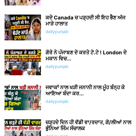
ਕਦੇ Canada ਚ ਪੜ੍ਹਦੀ ਸੀ ਇਹ ਭੈਣ ਅੱਜ
ਮਾੜੇ ਹਾਲਾਤ
dailypunjab
ਗੋਰੇ ਨੇ ਪੰਜਾਬਣ ਦੇ ਕਰਤੇ ਟੋ.ਟੇ ! London ਦੇ
ਮਕਾਨ ਵਿਚ...
dailypunjab
ਜਵਾਕਾਂ ਨਾਲ ਖੜੀ ਜਨਾਨੀ ਨਾਲ ਮੂੰਹ ਬੰਨ੍ਹ ਕੇ
ਆਇਆ ਬੰਦਾ ਕਰ...
dailypunjab
ਚੜ੍ਹਦੇ ਦਿਨ ਹੀ ਵੱਡੀ ਵਾ/ਰਦਾਤ, ਗੋ/ਲੀਆਂ ਨਾਲ
ਭੁੰਨਿਆ ਜਿੰਮ ਸੰਚਾਲਕ