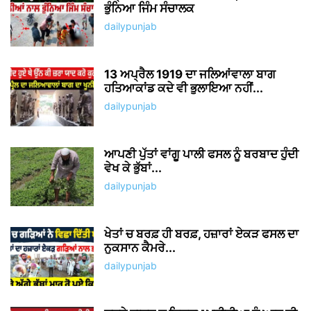
ਭੁੰਨਿਆ ਜਿੰਮ ਸੰਚਾਲਕ
dailypunjab
13 ਅਪ੍ਰੈਲ 1919 ਦਾ ਜਲਿਆਂਵਾਲਾ ਬਾਗ
ਹਤਿਆਕਾਂਡ ਕਦੇ ਵੀ ਭੁਲਾਇਆ ਨਹੀਂ...
dailypunjab
ਆਪਣੀ ਪੁੱਤਾਂ ਵਾਂਗੂ ਪਾਲੀ ਫਸਲ ਨੂੰ ਬਰਬਾਦ ਹੁੰਦੀ
ਵੇਖ ਕੇ ਭੁੱਬਾਂ...
dailypunjab
ਖੇਤਾਂ ਚ ਬਰਫ਼ ਹੀ ਬਰਫ਼, ਹਜ਼ਾਰਾਂ ਏਕੜ ਫਸਲ ਦਾ
ਨੁਕਸਾਨ ਕੈਮਰੇ...
dailypunjab