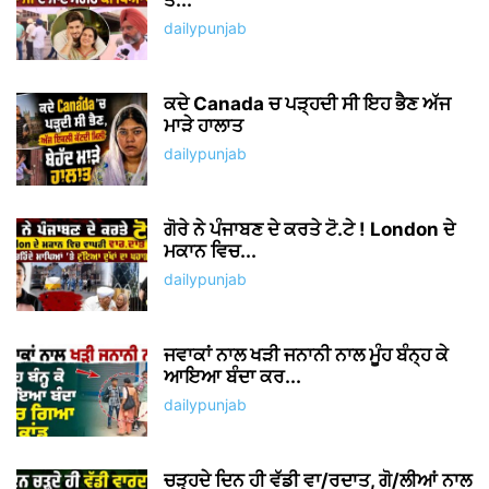
ਤੋਂ...
dailypunjab
ਕਦੇ Canada ਚ ਪੜ੍ਹਦੀ ਸੀ ਇਹ ਭੈਣ ਅੱਜ
ਮਾੜੇ ਹਾਲਾਤ
dailypunjab
ਗੋਰੇ ਨੇ ਪੰਜਾਬਣ ਦੇ ਕਰਤੇ ਟੋ.ਟੇ ! London ਦੇ
ਮਕਾਨ ਵਿਚ...
dailypunjab
ਜਵਾਕਾਂ ਨਾਲ ਖੜੀ ਜਨਾਨੀ ਨਾਲ ਮੂੰਹ ਬੰਨ੍ਹ ਕੇ
ਆਇਆ ਬੰਦਾ ਕਰ...
dailypunjab
ਚੜ੍ਹਦੇ ਦਿਨ ਹੀ ਵੱਡੀ ਵਾ/ਰਦਾਤ, ਗੋ/ਲੀਆਂ ਨਾਲ