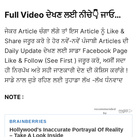
Full Video ਦੇਖਣ ਲਈ ਨੀਚੇ👇 ਜਾਓ…
ਜੇਕਰ Article ਚੰਗਾ ਲੱਗੇ ਤਾਂ ਇਸ Article ਨੂੰ Like &
Share ਜਰੂਰ ਕਰੋ ਤੇ ਹੋਰ ਨਵੇਂ-ਨਵੇਂ ਪੰਜਾਬੀ Articles ਦੀ
Daily Update ਦੇਖਣ ਲਈ ਸਾਡਾ Facebook Page
Like & Follow (See First ) ਜਰੂਰ ਕਰੋ, ਅਸੀਂ ਸਦਾ
ਹੀ ਨਿਰਪੱਖ ਅਤੇ ਸਹੀ ਜਾਣਕਾਰੀ ਦੇਣ ਦੀ ਕੋਸ਼ਿਸ ਕਰਾਂਗੇ !
ਸਾਡੇ ਨਾਲ ਜੁੜੇ ਰਹਿਣ ਲਈ ਤੁਹਾਡਾ ਲੱਖ -ਲੱਖ ਧੰਨਵਾਦ
NOTE :