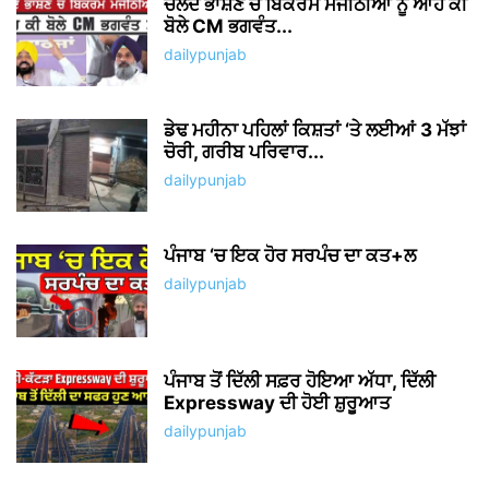
ਚਲਦੇ ਭਾਸ਼ਣ ਚ ਬਿਕਰਮ ਮਜੀਠੀਆ ਨੂੰ ਆਹ ਕੀ
ਬੋਲੇ CM ਭਗਵੰਤ...
dailypunjab
ਡੇਢ ਮਹੀਨਾ ਪਹਿਲਾਂ ਕਿਸ਼ਤਾਂ ‘ਤੇ ਲਈਆਂ 3 ਮੱਝਾਂ
ਚੋਰੀ, ਗਰੀਬ ਪਰਿਵਾਰ...
dailypunjab
ਪੰਜਾਬ ‘ਚ ਇਕ ਹੋਰ ਸਰਪੰਚ ਦਾ ਕਤ+ਲ
dailypunjab
ਪੰਜਾਬ ਤੋਂ ਦਿੱਲੀ ਸਫ਼ਰ ਹੋਇਆ ਅੱਧਾ, ਦਿੱਲੀ
Expressway ਦੀ ਹੋਈ ਸ਼ੁਰੂਆਤ
dailypunjab