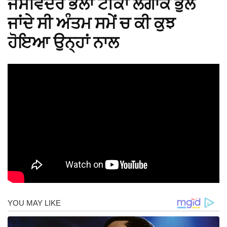
ਜਸਵਿੰਦਰ ਭੱਲਾ ਟੀਕਾ ਲਗਾਕੇ ਭੁੱਲ
ਜਾਂਦੇ ਸੀ ਅੰਤਮ ਸਮੇਂ ਚ ਕੀ ਕੁਝ
ਹੋਇਆ ਉਨ੍ਹਾਂ ਨਾਲ