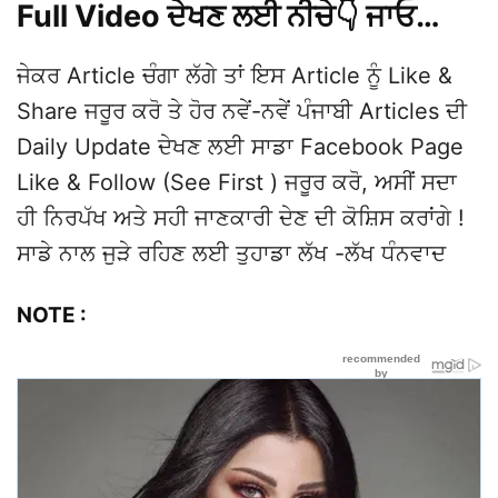
Full Video ਦੇਖਣ ਲਈ ਨੀਚੇ👇 ਜਾਓ…
ਜੇਕਰ Article ਚੰਗਾ ਲੱਗੇ ਤਾਂ ਇਸ Article ਨੂੰ Like &
Share ਜਰੂਰ ਕਰੋ ਤੇ ਹੋਰ ਨਵੇਂ-ਨਵੇਂ ਪੰਜਾਬੀ Articles ਦੀ
Daily Update ਦੇਖਣ ਲਈ ਸਾਡਾ Facebook Page
Like & Follow (See First ) ਜਰੂਰ ਕਰੋ, ਅਸੀਂ ਸਦਾ
ਹੀ ਨਿਰਪੱਖ ਅਤੇ ਸਹੀ ਜਾਣਕਾਰੀ ਦੇਣ ਦੀ ਕੋਸ਼ਿਸ ਕਰਾਂਗੇ !
ਸਾਡੇ ਨਾਲ ਜੁੜੇ ਰਹਿਣ ਲਈ ਤੁਹਾਡਾ ਲੱਖ -ਲੱਖ ਧੰਨਵਾਦ
NOTE :