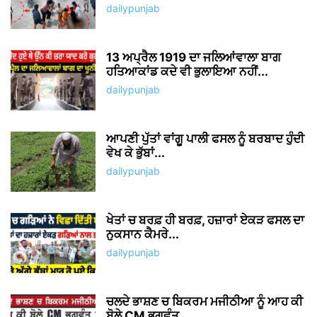
dailypunjab
13 ਅਪ੍ਰੈਲ 1919 ਦਾ ਜਲਿਆਂਵਾਲਾ ਬਾਗ
ਹਤਿਆਕਾਂਡ ਕਦੇ ਵੀ ਭੁਲਾਇਆ ਨਹੀਂ...
dailypunjab
ਆਪਣੀ ਪੁੱਤਾਂ ਵਾਂਗੂ ਪਾਲੀ ਫਸਲ ਨੂੰ ਬਰਬਾਦ ਹੁੰਦੀ
ਵੇਖ ਕੇ ਭੁੱਬਾਂ...
dailypunjab
ਖੇਤਾਂ ਚ ਬਰਫ਼ ਹੀ ਬਰਫ਼, ਹਜ਼ਾਰਾਂ ਏਕੜ ਫਸਲ ਦਾ
ਨੁਕਸਾਨ ਕੈਮਰੇ...
dailypunjab
ਚਲਦੇ ਭਾਸ਼ਣ ਚ ਬਿਕਰਮ ਮਜੀਠੀਆ ਨੂੰ ਆਹ ਕੀ
ਬੋਲੇ CM ਭਗਵੰਤ...