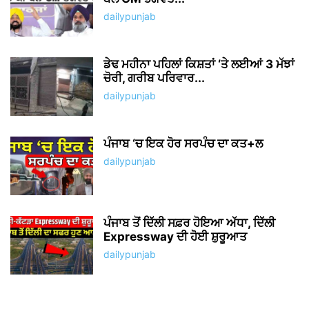
dailypunjab
ਡੇਢ ਮਹੀਨਾ ਪਹਿਲਾਂ ਕਿਸ਼ਤਾਂ ‘ਤੇ ਲਈਆਂ 3 ਮੱਝਾਂ
ਚੋਰੀ, ਗਰੀਬ ਪਰਿਵਾਰ...
dailypunjab
ਪੰਜਾਬ ‘ਚ ਇਕ ਹੋਰ ਸਰਪੰਚ ਦਾ ਕਤ+ਲ
dailypunjab
ਪੰਜਾਬ ਤੋਂ ਦਿੱਲੀ ਸਫ਼ਰ ਹੋਇਆ ਅੱਧਾ, ਦਿੱਲੀ
Expressway ਦੀ ਹੋਈ ਸ਼ੁਰੂਆਤ
dailypunjab