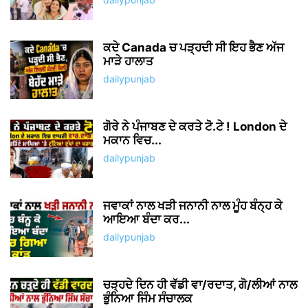
ਕਦੇ Canada ਚ ਪੜ੍ਹਦੀ ਸੀ ਇਹ ਭੈਣ ਅੱਜ
ਮਾੜੇ ਹਾਲਾਤ
dailypunjab
ਗੋਰੇ ਨੇ ਪੰਜਾਬਣ ਦੇ ਕਰਤੇ ਟੋ.ਟੇ ! London ਦੇ
ਮਕਾਨ ਵਿਚ...
dailypunjab
ਜਵਾਕਾਂ ਨਾਲ ਖੜੀ ਜਨਾਨੀ ਨਾਲ ਮੂੰਹ ਬੰਨ੍ਹ ਕੇ
ਆਇਆ ਬੰਦਾ ਕਰ...
dailypunjab
ਚੜ੍ਹਦੇ ਦਿਨ ਹੀ ਵੱਡੀ ਵਾ/ਰਦਾਤ, ਗੋ/ਲੀਆਂ ਨਾਲ
ਭੁੰਨਿਆ ਜਿੰਮ ਸੰਚਾਲਕ