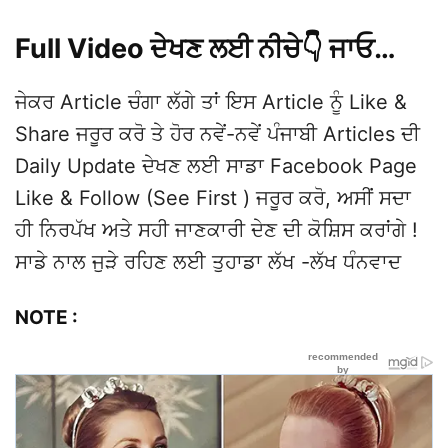
Full Video ਦੇਖਣ ਲਈ ਨੀਚੇ👇 ਜਾਓ…
ਜੇਕਰ Article ਚੰਗਾ ਲੱਗੇ ਤਾਂ ਇਸ Article ਨੂੰ Like &
Share ਜਰੂਰ ਕਰੋ ਤੇ ਹੋਰ ਨਵੇਂ-ਨਵੇਂ ਪੰਜਾਬੀ Articles ਦੀ
Daily Update ਦੇਖਣ ਲਈ ਸਾਡਾ Facebook Page
Like & Follow (See First ) ਜਰੂਰ ਕਰੋ, ਅਸੀਂ ਸਦਾ
ਹੀ ਨਿਰਪੱਖ ਅਤੇ ਸਹੀ ਜਾਣਕਾਰੀ ਦੇਣ ਦੀ ਕੋਸ਼ਿਸ ਕਰਾਂਗੇ !
ਸਾਡੇ ਨਾਲ ਜੁੜੇ ਰਹਿਣ ਲਈ ਤੁਹਾਡਾ ਲੱਖ -ਲੱਖ ਧੰਨਵਾਦ
NOTE :