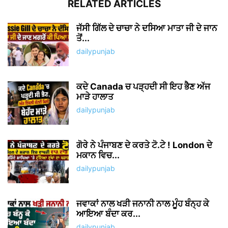
RELATED ARTICLES
ਜੱਸੀ ਗਿੱਲ ਦੇ ਚਾਚਾ ਨੇ ਦਸਿਆ ਮਾਤਾ ਜੀ ਦੇ ਜਾਨ
ਤੋਂ...
dailypunjab
ਕਦੇ Canada ਚ ਪੜ੍ਹਦੀ ਸੀ ਇਹ ਭੈਣ ਅੱਜ
ਮਾੜੇ ਹਾਲਾਤ
dailypunjab
ਗੋਰੇ ਨੇ ਪੰਜਾਬਣ ਦੇ ਕਰਤੇ ਟੋ.ਟੇ ! London ਦੇ
ਮਕਾਨ ਵਿਚ...
dailypunjab
ਜਵਾਕਾਂ ਨਾਲ ਖੜੀ ਜਨਾਨੀ ਨਾਲ ਮੂੰਹ ਬੰਨ੍ਹ ਕੇ
ਆਇਆ ਬੰਦਾ ਕਰ...
dailypunjab