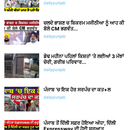
dailypunjab
ਚਲਦੇ ਭਾਸ਼ਣ ਚ ਬਿਕਰਮ ਮਜੀਠੀਆ ਨੂੰ ਆਹ ਕੀ
ਬੋਲੇ CM ਭਗਵੰਤ...
dailypunjab
ਡੇਢ ਮਹੀਨਾ ਪਹਿਲਾਂ ਕਿਸ਼ਤਾਂ ‘ਤੇ ਲਈਆਂ 3 ਮੱਝਾਂ
ਚੋਰੀ, ਗਰੀਬ ਪਰਿਵਾਰ...
dailypunjab
ਪੰਜਾਬ ‘ਚ ਇਕ ਹੋਰ ਸਰਪੰਚ ਦਾ ਕਤ+ਲ
dailypunjab
ਪੰਜਾਬ ਤੋਂ ਦਿੱਲੀ ਸਫ਼ਰ ਹੋਇਆ ਅੱਧਾ, ਦਿੱਲੀ
Expressway ਦੀ ਹੋਈ ਸ਼ੁਰੂਆਤ