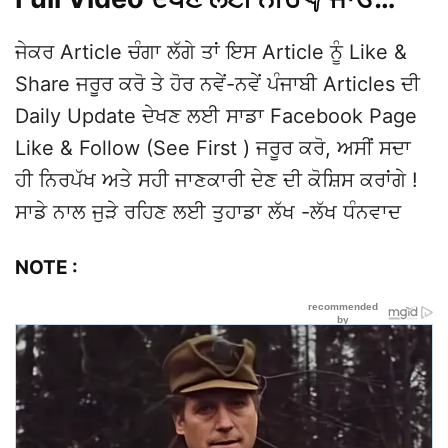
ਜੇਕਰ Article ਚੰਗਾ ਲੱਗੇ ਤਾਂ ਇਸ Article ਨੂੰ Like &
Share ਜਰੂਰ ਕਰੋ ਤੇ ਹੋਰ ਨਵੇਂ-ਨਵੇਂ ਪੰਜਾਬੀ Articles ਦੀ
Daily Update ਦੇਖਣ ਲਈ ਸਾਡਾ Facebook Page
Like & Follow (See First ) ਜਰੂਰ ਕਰੋ, ਅਸੀਂ ਸਦਾ
ਹੀ ਨਿਰਪੱਖ ਅਤੇ ਸਹੀ ਜਾਣਕਾਰੀ ਦੇਣ ਦੀ ਕੋਸ਼ਿਸ ਕਰਾਂਗੇ !
ਸਾਡੇ ਨਾਲ ਜੁੜੇ ਰਹਿਣ ਲਈ ਤੁਹਾਡਾ ਲੱਖ -ਲੱਖ ਧੰਨਵਾਦ
NOTE :