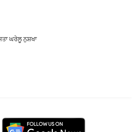
ਸਤਾ ਘਰੇਲੂ ਨੁਸ਼ਖਾ