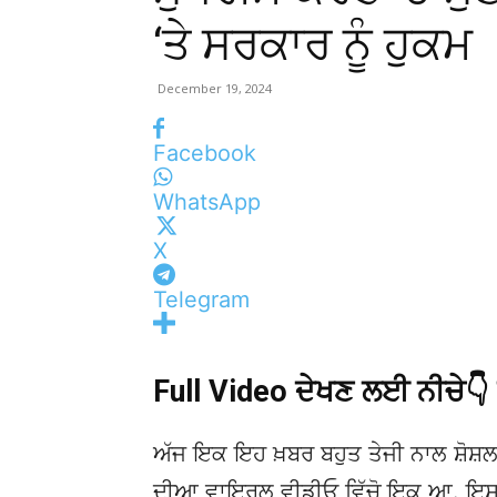
‘ਤੇ ਸਰਕਾਰ ਨੂੰ ਹੁਕਮ
December 19, 2024
Facebook
WhatsApp
X
Telegram
Full Video ਦੇਖਣ ਲਈ ਨੀਚੇ
ਅੱਜ ਇਕ ਇਹ ਖ਼ਬਰ ਬਹੁਤ ਤੇਜੀ ਨਾਲ ਸ਼ੋਸ਼ਲ
ਦੀਆ ਵਾਇਰਲ ਵੀਡੀਓ ਵਿੱਚੋ ਇਕ ਆ. ਇਸਦੀ