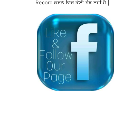
Record ਕਰਨ ਵਿਚ ਕੋਈ ਹੱਥ ਨਹੀਂ ਹੈ |