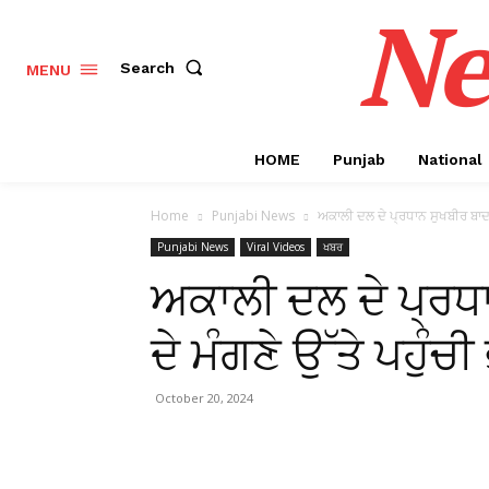
Ne
Search
MENU
HOME
Punjab
National
Home
Punjabi News
ਅਕਾਲੀ ਦਲ ਦੇ ਪ੍ਰਧਾਨ ਸੁਖਬੀਰ ਬਾਦਲ ਦ
Punjabi News
Viral Videos
ਖਬਰ
ਅਕਾਲੀ ਦਲ ਦੇ ਪ੍ਰਧ
ਦੇ ਮੰਗਣੇ ਉੱਤੇ ਪਹੁੰ
October 20, 2024