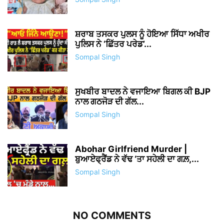
ਸ਼ਰਾਬ ਤਸਕਰ ਪੁਲਸ ਨੂੰ ਹੋਇਆ ਸਿੱਧਾ ਅਖੀਰ
ਪੁਲਿਸ ਨੇ ‘ਛਿੱਤਰ ਪਰੇਡ’...
Sompal Singh
ਸੁਖਬੀਰ ਬਾਦਲ ਨੇ ਵਜਾਇਆ ਬਿਗਲ ਕੀ BJP
ਨਾਲ ਗਠਜੋੜ ਦੀ ਗੱਲ...
Sompal Singh
Abohar Girlfriend Murder |
ਬੁਆਏਫ੍ਰੈਂਡ ਨੇ ਵੱਢ ‘ਤਾ ਸਹੇਲੀ ਦਾ ਗਲ਼,...
Sompal Singh
NO COMMENTS