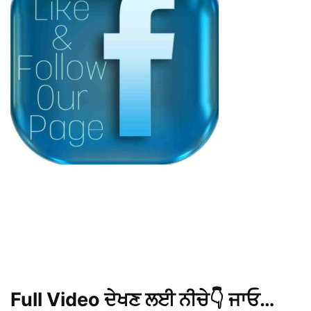
Full Video ਦੇਖਣ ਲਈ ਨੀਚੇ👇 ਜਾਓ…