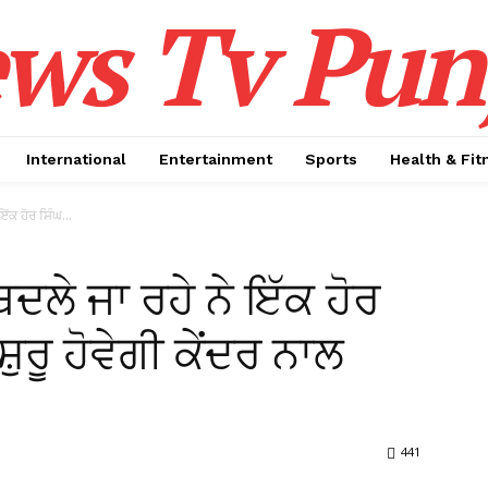
ws Tv Pun
International
Entertainment
Sports
Health & Fit
ਇੱਕ ਹੋਰ ਸਿੰਘ...
ਬਦਲੇ ਜਾ ਰਹੇ ਨੇ ਇੱਕ ਹੋਰ
ੁਰੂ ਹੋਵੇਗੀ ਕੇਂਦਰ ਨਾਲ
441