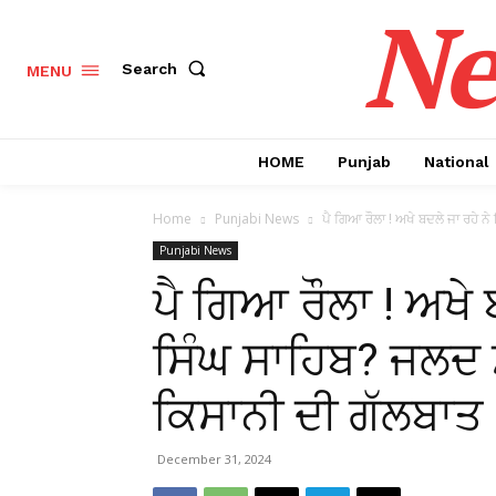
Ne
Search
MENU
HOME
Punjab
National
Home
Punjabi News
ਪੈ ਗਿਆ ਰੌਲਾ ! ਅਖੇ ਬਦਲੇ ਜਾ ਰਹੇ ਨੇ 
Punjabi News
ਪੈ ਗਿਆ ਰੌਲਾ ! ਅਖੇ 
ਸਿੰਘ ਸਾਹਿਬ? ਜਲਦ ਸ਼
ਕਿਸਾਨੀ ਦੀ ਗੱਲਬਾਤ
December 31, 2024