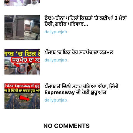
ਡੇਢ ਮਹੀਨਾ ਪਹਿਲਾਂ ਕਿਸ਼ਤਾਂ ‘ਤੇ ਲਈਆਂ 3 ਮੱਝਾਂ
ਚੋਰੀ, ਗਰੀਬ ਪਰਿਵਾਰ...
dailypunjab
ਪੰਜਾਬ ‘ਚ ਇਕ ਹੋਰ ਸਰਪੰਚ ਦਾ ਕਤ+ਲ
dailypunjab
ਪੰਜਾਬ ਤੋਂ ਦਿੱਲੀ ਸਫ਼ਰ ਹੋਇਆ ਅੱਧਾ, ਦਿੱਲੀ
Expressway ਦੀ ਹੋਈ ਸ਼ੁਰੂਆਤ
dailypunjab
NO COMMENTS