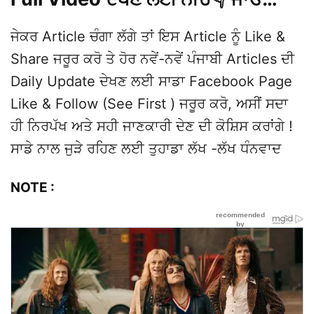
ਜੇਕਰ Article ਚੰਗਾ ਲੱਗੇ ਤਾਂ ਇਸ Article ਨੂੰ Like &
Share ਜਰੂਰ ਕਰੋ ਤੇ ਹੋਰ ਨਵੇਂ-ਨਵੇਂ ਪੰਜਾਬੀ Articles ਦੀ
Daily Update ਦੇਖਣ ਲਈ ਸਾਡਾ Facebook Page
Like & Follow (See First ) ਜਰੂਰ ਕਰੋ, ਅਸੀਂ ਸਦਾ
ਹੀ ਨਿਰਪੱਖ ਅਤੇ ਸਹੀ ਜਾਣਕਾਰੀ ਦੇਣ ਦੀ ਕੋਸ਼ਿਸ ਕਰਾਂਗੇ !
ਸਾਡੇ ਨਾਲ ਜੁੜੇ ਰਹਿਣ ਲਈ ਤੁਹਾਡਾ ਲੱਖ -ਲੱਖ ਧੰਨਵਾਦ
NOTE :