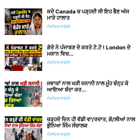
ਕਦੇ Canada ਚ ਪੜ੍ਹਦੀ ਸੀ ਇਹ ਭੈਣ ਅੱਜ
ਮਾੜੇ ਹਾਲਾਤ
dailypunjab
ਗੋਰੇ ਨੇ ਪੰਜਾਬਣ ਦੇ ਕਰਤੇ ਟੋ.ਟੇ ! London ਦੇ
ਮਕਾਨ ਵਿਚ...
dailypunjab
ਜਵਾਕਾਂ ਨਾਲ ਖੜੀ ਜਨਾਨੀ ਨਾਲ ਮੂੰਹ ਬੰਨ੍ਹ ਕੇ
ਆਇਆ ਬੰਦਾ ਕਰ...
dailypunjab
ਚੜ੍ਹਦੇ ਦਿਨ ਹੀ ਵੱਡੀ ਵਾ/ਰਦਾਤ, ਗੋ/ਲੀਆਂ ਨਾਲ
ਭੁੰਨਿਆ ਜਿੰਮ ਸੰਚਾਲਕ
dailypunjab