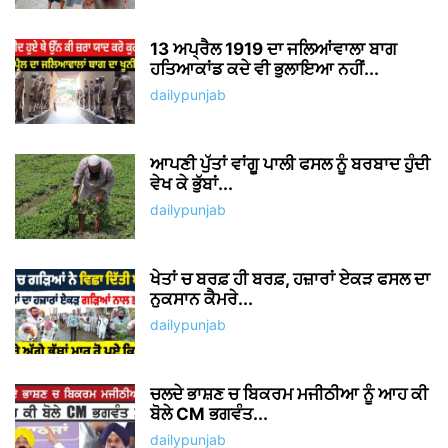
13 ਅਪ੍ਰੈਲ 1919 ਦਾ ਜਲਿਆਂਵਾਲਾ ਬਾਗ
ਹਤਿਆਕਾਂਡ ਕਦੇ ਵੀ ਭੁਲਾਇਆ ਨਹੀਂ...
dailypunjab
ਆਪਣੀ ਪੁੱਤਾਂ ਵਾਂਗੂ ਪਾਲੀ ਫਸਲ ਨੂੰ ਬਰਬਾਦ ਹੁੰਦੀ
ਵੇਖ ਕੇ ਭੁੱਬਾਂ...
dailypunjab
ਖੇਤਾਂ ਚ ਬਰਫ਼ ਹੀ ਬਰਫ਼, ਹਜ਼ਾਰਾਂ ਏਕੜ ਫਸਲ ਦਾ
ਨੁਕਸਾਨ ਕੈਮਰੇ...
dailypunjab
ਚਲਦੇ ਭਾਸ਼ਣ ਚ ਬਿਕਰਮ ਮਜੀਠੀਆ ਨੂੰ ਆਹ ਕੀ
ਬੋਲੇ CM ਭਗਵੰਤ...
dailypunjab