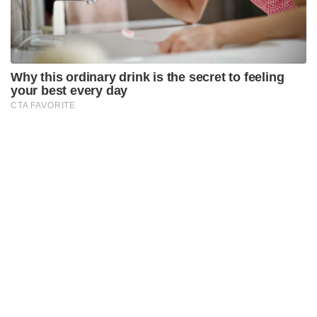
Previous article
Next article
ਪੰਜਾਬ ਦੇ ਬਾਈਕ ਚਾਲਕਾਂ ਲਈ ਵੱਜ ਗਈ
CP ਭੁੱਲਰ ‘ਤੇ ਤੱਤੇ ਹੋਏ ਬਿਕਰਮ
ਖ਼ਤਰੇ ਦੀ ਘੰਟੀ
ਮਜੀਠੀਆ ਵੀਡੀਓ ਦਿਖਾ ਕੇ ਕੀਤੇ ਵੱਡੇ
ਖੁਲਾਸੇ
Sompal Singh