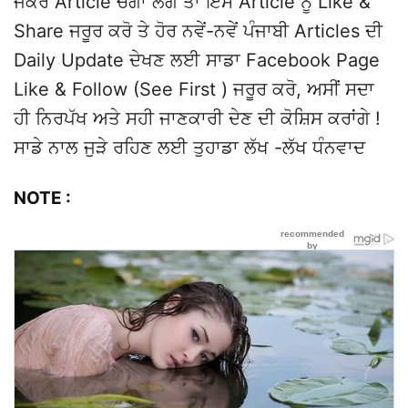
ਜੇਕਰ Article ਚੰਗਾ ਲੱਗੇ ਤਾਂ ਇਸ Article ਨੂੰ Like &
Share ਜਰੂਰ ਕਰੋ ਤੇ ਹੋਰ ਨਵੇਂ-ਨਵੇਂ ਪੰਜਾਬੀ Articles ਦੀ
Daily Update ਦੇਖਣ ਲਈ ਸਾਡਾ Facebook Page
Like & Follow (See First ) ਜਰੂਰ ਕਰੋ, ਅਸੀਂ ਸਦਾ
ਹੀ ਨਿਰਪੱਖ ਅਤੇ ਸਹੀ ਜਾਣਕਾਰੀ ਦੇਣ ਦੀ ਕੋਸ਼ਿਸ ਕਰਾਂਗੇ !
ਸਾਡੇ ਨਾਲ ਜੁੜੇ ਰਹਿਣ ਲਈ ਤੁਹਾਡਾ ਲੱਖ -ਲੱਖ ਧੰਨਵਾਦ
NOTE :