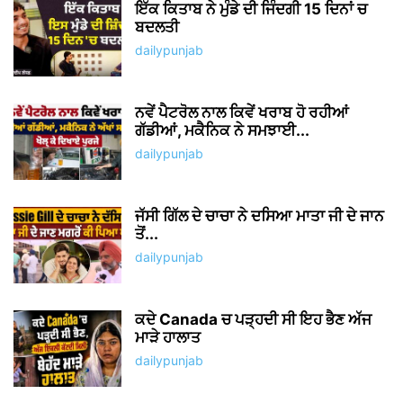
ਆਪਣੀ ਪੁੱਤਾਂ ਵਾਂਗੂ ਪਾਲੀ ਫਸਲ ਨੂੰ ਬਰਬਾਦ ਹੁੰਦੀ
ਵੇਖ ਕੇ ਭੁੱਬਾਂ...
dailypunjab
NO COMMENTS
LEAVE A REPLY