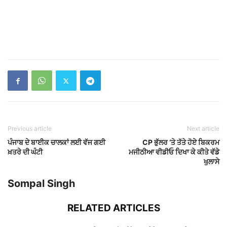
ਜਵਾਕਾਂ ਨਾਲ ਖੜੀ ਜਨਾਨੀ ਨਾਲ ਮੂੰਹ ਬੰਨ੍ਹ ਕੇ
ਆਇਆ ਬੰਦਾ ਕਰ...
dailypunjab
ਚੜ੍ਹਦੇ ਦਿਨ ਹੀ ਵੱਡੀ ਵਾ/ਰਦਾਤ, ਗੋ/ਲੀਆਂ ਨਾਲ
ਭੁੰਨਿਆ ਜਿੰਮ ਸੰਚਾਲਕ
dailypunjab
13 ਅਪ੍ਰੈਲ 1919 ਦਾ ਜਲਿਆਂਵਾਲਾ ਬਾਗ
ਹਤਿਆਕਾਂਡ ਕਦੇ ਵੀ ਭੁਲਾਇਆ ਨਹੀਂ...
dailypunjab
ਤਬਲਾ ਮਾਸਟਰ ਰਾਤੋਂ ਰਾਤ ਬਣਿਆ ਕਰੋੜਪਤੀ
1.5 ਕਰੋੜ ਦੀ ਨਿਕਲੀ ਲਾਟਰੀ
dailypunjab