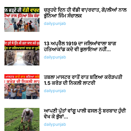
ABOUT US
Welcome to Dailypunjab.live, where we unleash the vibrant
energy of Punjab and beyond! We're your one-stop
destination for the latest viral Punjabi news, gadget
reviews, celebrity buzz, fashion flair, health and fitness
inspiration, and captivating web stories.
Contact us:
newstvpunjabinfo@gmail.com
FOLLOW US
Facebook
Instagram