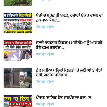
ਖੇਤਾਂ ਚ ਬਰਫ਼ ਹੀ ਬਰਫ਼, ਹਜ਼ਾਰਾਂ ਏਕੜ ਫਸਲ ਦਾ
ਨੁਕਸਾਨ ਕੈਮਰੇ...
dailypunjab
ਚਲਦੇ ਭਾਸ਼ਣ ਚ ਬਿਕਰਮ ਮਜੀਠੀਆ ਨੂੰ ਆਹ ਕੀ
ਬੋਲੇ CM ਭਗਵੰਤ...
dailypunjab
ਡੇਢ ਮਹੀਨਾ ਪਹਿਲਾਂ ਕਿਸ਼ਤਾਂ ‘ਤੇ ਲਈਆਂ 3 ਮੱਝਾਂ
ਚੋਰੀ, ਗਰੀਬ ਪਰਿਵਾਰ...
dailypunjab
ਪੰਜਾਬ ‘ਚ ਇਕ ਹੋਰ ਸਰਪੰਚ ਦਾ ਕਤ+ਲ
dailypunjab