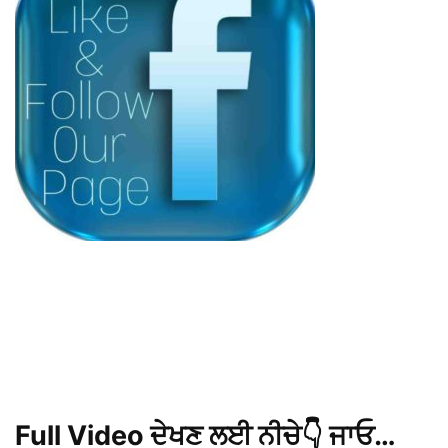
Full Video ਦੇਖਣ ਲਈ ਨੀਚੇ👇 ਜਾਓ…