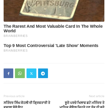
Previous article
Next article
ਸਤਿੰਦਰ ਸਿੰਘ ਕੋਹਲੀ ਦੀ ਗ੍ਰਿਫਤਾਰੀ ਤੇ
ਝੂਠੇ ਪਰਚੇ ਖਿਲਾਫ ਡਟੇ ਮਨਿੰਦਰ ਤੇ
ਵਡਾਲਾ ਬੋਲੇ ਇਹ
ਮਾਨਿਕ ਗੋਇਲ ਜਿਹੜੇ ਹੁਣ ਤੱਕ ਨੀ ਡਰੇ