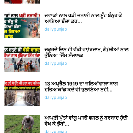
ਜਵਾਕਾਂ ਨਾਲ ਖੜੀ ਜਨਾਨੀ ਨਾਲ ਮੂੰਹ ਬੰਨ੍ਹ ਕੇ
ਆਇਆ ਬੰਦਾ ਕਰ...
dailypunjab
ਚੜ੍ਹਦੇ ਦਿਨ ਹੀ ਵੱਡੀ ਵਾ/ਰਦਾਤ, ਗੋ/ਲੀਆਂ ਨਾਲ
ਭੁੰਨਿਆ ਜਿੰਮ ਸੰਚਾਲਕ
dailypunjab
13 ਅਪ੍ਰੈਲ 1919 ਦਾ ਜਲਿਆਂਵਾਲਾ ਬਾਗ
ਹਤਿਆਕਾਂਡ ਕਦੇ ਵੀ ਭੁਲਾਇਆ ਨਹੀਂ...
dailypunjab
ਆਪਣੀ ਪੁੱਤਾਂ ਵਾਂਗੂ ਪਾਲੀ ਫਸਲ ਨੂੰ ਬਰਬਾਦ ਹੁੰਦੀ
ਵੇਖ ਕੇ ਭੁੱਬਾਂ...
dailypunjab