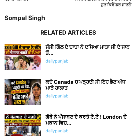
ਹੁਣ ਕਿਵੇਂ ਡਰ ਜਾਣਗੇ
Sompal Singh
RELATED ARTICLES
ਜੱਸੀ ਗਿੱਲ ਦੇ ਚਾਚਾ ਨੇ ਦਸਿਆ ਮਾਤਾ ਜੀ ਦੇ ਜਾਨ
ਤੋਂ...
dailypunjab
ਕਦੇ Canada ਚ ਪੜ੍ਹਦੀ ਸੀ ਇਹ ਭੈਣ ਅੱਜ
ਮਾੜੇ ਹਾਲਾਤ
dailypunjab
ਗੋਰੇ ਨੇ ਪੰਜਾਬਣ ਦੇ ਕਰਤੇ ਟੋ.ਟੇ ! London ਦੇ
ਮਕਾਨ ਵਿਚ...
dailypunjab