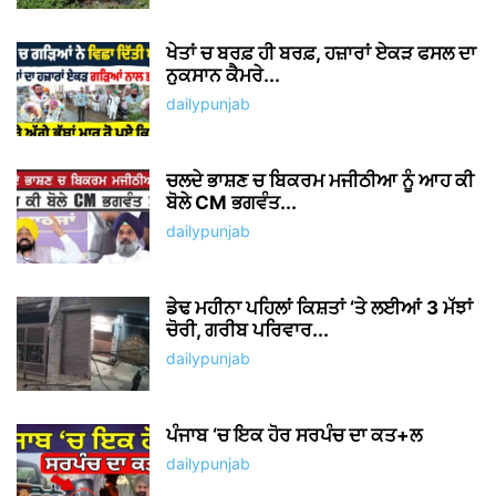
ਖੇਤਾਂ ਚ ਬਰਫ਼ ਹੀ ਬਰਫ਼, ਹਜ਼ਾਰਾਂ ਏਕੜ ਫਸਲ ਦਾ
ਨੁਕਸਾਨ ਕੈਮਰੇ...
dailypunjab
ਚਲਦੇ ਭਾਸ਼ਣ ਚ ਬਿਕਰਮ ਮਜੀਠੀਆ ਨੂੰ ਆਹ ਕੀ
ਬੋਲੇ CM ਭਗਵੰਤ...
dailypunjab
ਡੇਢ ਮਹੀਨਾ ਪਹਿਲਾਂ ਕਿਸ਼ਤਾਂ ‘ਤੇ ਲਈਆਂ 3 ਮੱਝਾਂ
ਚੋਰੀ, ਗਰੀਬ ਪਰਿਵਾਰ...
dailypunjab
ਪੰਜਾਬ ‘ਚ ਇਕ ਹੋਰ ਸਰਪੰਚ ਦਾ ਕਤ+ਲ
dailypunjab