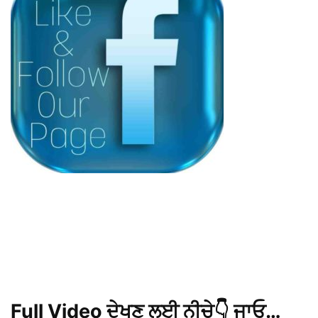
Full Video ਦੇਖਣ ਲਈ ਨੀਚੇ👇 ਜਾਓ…