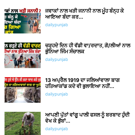
ਜਵਾਕਾਂ ਨਾਲ ਖੜੀ ਜਨਾਨੀ ਨਾਲ ਮੂੰਹ ਬੰਨ੍ਹ ਕੇ
ਆਇਆ ਬੰਦਾ ਕਰ...
dailypunjab
ਚੜ੍ਹਦੇ ਦਿਨ ਹੀ ਵੱਡੀ ਵਾ/ਰਦਾਤ, ਗੋ/ਲੀਆਂ ਨਾਲ
ਭੁੰਨਿਆ ਜਿੰਮ ਸੰਚਾਲਕ
dailypunjab
13 ਅਪ੍ਰੈਲ 1919 ਦਾ ਜਲਿਆਂਵਾਲਾ ਬਾਗ
ਹਤਿਆਕਾਂਡ ਕਦੇ ਵੀ ਭੁਲਾਇਆ ਨਹੀਂ...
dailypunjab
ਆਪਣੀ ਪੁੱਤਾਂ ਵਾਂਗੂ ਪਾਲੀ ਫਸਲ ਨੂੰ ਬਰਬਾਦ ਹੁੰਦੀ
ਵੇਖ ਕੇ ਭੁੱਬਾਂ...
dailypunjab