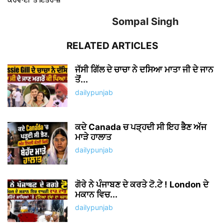
Sompal Singh
RELATED ARTICLES
ਜੱਸੀ ਗਿੱਲ ਦੇ ਚਾਚਾ ਨੇ ਦਸਿਆ ਮਾਤਾ ਜੀ ਦੇ ਜਾਨ
ਤੋਂ...
dailypunjab
ਕਦੇ Canada ਚ ਪੜ੍ਹਦੀ ਸੀ ਇਹ ਭੈਣ ਅੱਜ
ਮਾੜੇ ਹਾਲਾਤ
dailypunjab
ਗੋਰੇ ਨੇ ਪੰਜਾਬਣ ਦੇ ਕਰਤੇ ਟੋ.ਟੇ ! London ਦੇ
ਮਕਾਨ ਵਿਚ...
dailypunjab