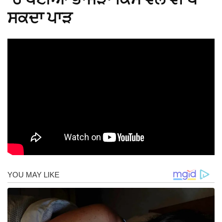
ਸਕਦਾ ਪਾੜ