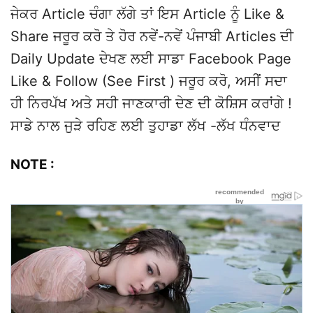
ਜੇਕਰ Article ਚੰਗਾ ਲੱਗੇ ਤਾਂ ਇਸ Article ਨੂੰ Like &
Share ਜਰੂਰ ਕਰੋ ਤੇ ਹੋਰ ਨਵੇਂ-ਨਵੇਂ ਪੰਜਾਬੀ Articles ਦੀ
Daily Update ਦੇਖਣ ਲਈ ਸਾਡਾ Facebook Page
Like & Follow (See First ) ਜਰੂਰ ਕਰੋ, ਅਸੀਂ ਸਦਾ
ਹੀ ਨਿਰਪੱਖ ਅਤੇ ਸਹੀ ਜਾਣਕਾਰੀ ਦੇਣ ਦੀ ਕੋਸ਼ਿਸ ਕਰਾਂਗੇ !
ਸਾਡੇ ਨਾਲ ਜੁੜੇ ਰਹਿਣ ਲਈ ਤੁਹਾਡਾ ਲੱਖ -ਲੱਖ ਧੰਨਵਾਦ
NOTE :