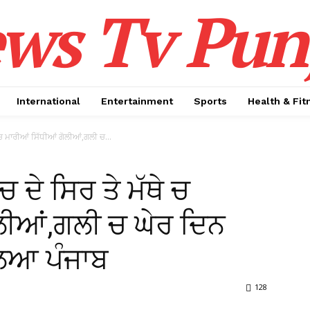
ws Tv Pun
International
Entertainment
Sports
Health & Fit
 ਚ ਮਾਰੀਆਂ ਸਿੱਧੀਆਂ ਗੋਲੀਆਂ,ਗਲੀ ਚ...
ਦੇ ਸਿਰ ਤੇ ਮੱਥੇ ਚ
ਲੀਆਂ,ਗਲੀ ਚ ਘੇਰ ਦਿਨ
ਲਿਆ ਪੰਜਾਬ
128