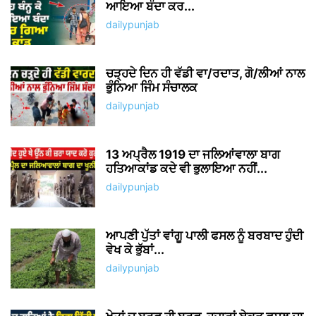
ਆਇਆ ਬੰਦਾ ਕਰ...
dailypunjab
ਚੜ੍ਹਦੇ ਦਿਨ ਹੀ ਵੱਡੀ ਵਾ/ਰਦਾਤ, ਗੋ/ਲੀਆਂ ਨਾਲ
ਭੁੰਨਿਆ ਜਿੰਮ ਸੰਚਾਲਕ
dailypunjab
13 ਅਪ੍ਰੈਲ 1919 ਦਾ ਜਲਿਆਂਵਾਲਾ ਬਾਗ
ਹਤਿਆਕਾਂਡ ਕਦੇ ਵੀ ਭੁਲਾਇਆ ਨਹੀਂ...
dailypunjab
ਆਪਣੀ ਪੁੱਤਾਂ ਵਾਂਗੂ ਪਾਲੀ ਫਸਲ ਨੂੰ ਬਰਬਾਦ ਹੁੰਦੀ
ਵੇਖ ਕੇ ਭੁੱਬਾਂ...
dailypunjab