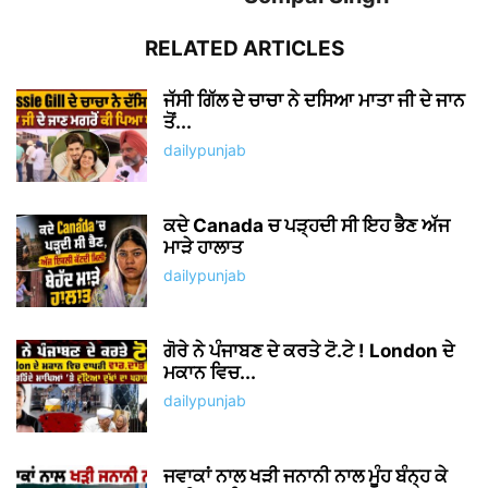
RELATED ARTICLES
ਜੱਸੀ ਗਿੱਲ ਦੇ ਚਾਚਾ ਨੇ ਦਸਿਆ ਮਾਤਾ ਜੀ ਦੇ ਜਾਨ
ਤੋਂ...
dailypunjab
ਕਦੇ Canada ਚ ਪੜ੍ਹਦੀ ਸੀ ਇਹ ਭੈਣ ਅੱਜ
ਮਾੜੇ ਹਾਲਾਤ
dailypunjab
ਗੋਰੇ ਨੇ ਪੰਜਾਬਣ ਦੇ ਕਰਤੇ ਟੋ.ਟੇ ! London ਦੇ
ਮਕਾਨ ਵਿਚ...
dailypunjab
ਜਵਾਕਾਂ ਨਾਲ ਖੜੀ ਜਨਾਨੀ ਨਾਲ ਮੂੰਹ ਬੰਨ੍ਹ ਕੇ