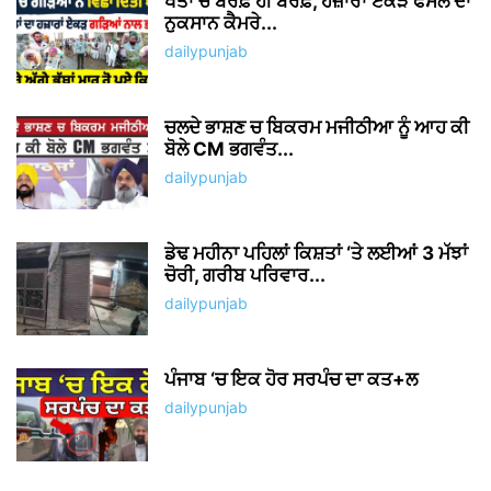
ਖੇਤਾਂ ਚ ਬਰਫ਼ ਹੀ ਬਰਫ਼, ਹਜ਼ਾਰਾਂ ਏਕੜ ਫਸਲ ਦਾ
ਨੁਕਸਾਨ ਕੈਮਰੇ...
dailypunjab
ਚਲਦੇ ਭਾਸ਼ਣ ਚ ਬਿਕਰਮ ਮਜੀਠੀਆ ਨੂੰ ਆਹ ਕੀ
ਬੋਲੇ CM ਭਗਵੰਤ...
dailypunjab
ਡੇਢ ਮਹੀਨਾ ਪਹਿਲਾਂ ਕਿਸ਼ਤਾਂ ‘ਤੇ ਲਈਆਂ 3 ਮੱਝਾਂ
ਚੋਰੀ, ਗਰੀਬ ਪਰਿਵਾਰ...
dailypunjab
ਪੰਜਾਬ ‘ਚ ਇਕ ਹੋਰ ਸਰਪੰਚ ਦਾ ਕਤ+ਲ
dailypunjab