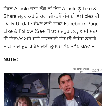
ਜੇਕਰ Article ਚੰਗਾ ਲੱਗੇ ਤਾਂ ਇਸ Article ਨੂੰ Like &
Share ਜਰੂਰ ਕਰੋ ਤੇ ਹੋਰ ਨਵੇਂ-ਨਵੇਂ ਪੰਜਾਬੀ Articles ਦੀ
Daily Update ਦੇਖਣ ਲਈ ਸਾਡਾ Facebook Page
Like & Follow (See First ) ਜਰੂਰ ਕਰੋ, ਅਸੀਂ ਸਦਾ
ਹੀ ਨਿਰਪੱਖ ਅਤੇ ਸਹੀ ਜਾਣਕਾਰੀ ਦੇਣ ਦੀ ਕੋਸ਼ਿਸ ਕਰਾਂਗੇ !
ਸਾਡੇ ਨਾਲ ਜੁੜੇ ਰਹਿਣ ਲਈ ਤੁਹਾਡਾ ਲੱਖ -ਲੱਖ ਧੰਨਵਾਦ
NOTE :