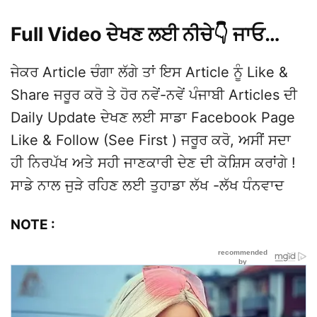
Full Video ਦੇਖਣ ਲਈ ਨੀਚੇ👇 ਜਾਓ…
ਜੇਕਰ Article ਚੰਗਾ ਲੱਗੇ ਤਾਂ ਇਸ Article ਨੂੰ Like &
Share ਜਰੂਰ ਕਰੋ ਤੇ ਹੋਰ ਨਵੇਂ-ਨਵੇਂ ਪੰਜਾਬੀ Articles ਦੀ
Daily Update ਦੇਖਣ ਲਈ ਸਾਡਾ Facebook Page
Like & Follow (See First ) ਜਰੂਰ ਕਰੋ, ਅਸੀਂ ਸਦਾ
ਹੀ ਨਿਰਪੱਖ ਅਤੇ ਸਹੀ ਜਾਣਕਾਰੀ ਦੇਣ ਦੀ ਕੋਸ਼ਿਸ ਕਰਾਂਗੇ !
ਸਾਡੇ ਨਾਲ ਜੁੜੇ ਰਹਿਣ ਲਈ ਤੁਹਾਡਾ ਲੱਖ -ਲੱਖ ਧੰਨਵਾਦ
NOTE :