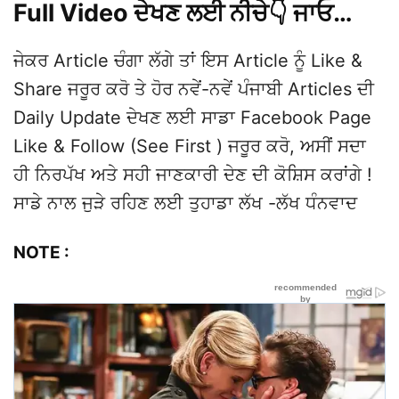
Full Video ਦੇਖਣ ਲਈ ਨੀਚੇ👇 ਜਾਓ…
ਜੇਕਰ Article ਚੰਗਾ ਲੱਗੇ ਤਾਂ ਇਸ Article ਨੂੰ Like &
Share ਜਰੂਰ ਕਰੋ ਤੇ ਹੋਰ ਨਵੇਂ-ਨਵੇਂ ਪੰਜਾਬੀ Articles ਦੀ
Daily Update ਦੇਖਣ ਲਈ ਸਾਡਾ Facebook Page
Like & Follow (See First ) ਜਰੂਰ ਕਰੋ, ਅਸੀਂ ਸਦਾ
ਹੀ ਨਿਰਪੱਖ ਅਤੇ ਸਹੀ ਜਾਣਕਾਰੀ ਦੇਣ ਦੀ ਕੋਸ਼ਿਸ ਕਰਾਂਗੇ !
ਸਾਡੇ ਨਾਲ ਜੁੜੇ ਰਹਿਣ ਲਈ ਤੁਹਾਡਾ ਲੱਖ -ਲੱਖ ਧੰਨਵਾਦ
NOTE :