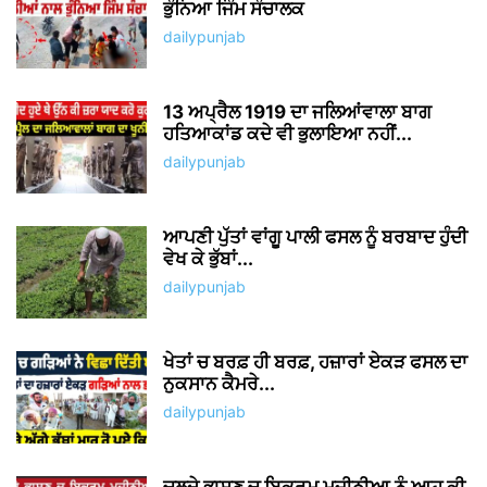
ਭੁੰਨਿਆ ਜਿੰਮ ਸੰਚਾਲਕ
dailypunjab
13 ਅਪ੍ਰੈਲ 1919 ਦਾ ਜਲਿਆਂਵਾਲਾ ਬਾਗ
ਹਤਿਆਕਾਂਡ ਕਦੇ ਵੀ ਭੁਲਾਇਆ ਨਹੀਂ...
dailypunjab
ਆਪਣੀ ਪੁੱਤਾਂ ਵਾਂਗੂ ਪਾਲੀ ਫਸਲ ਨੂੰ ਬਰਬਾਦ ਹੁੰਦੀ
ਵੇਖ ਕੇ ਭੁੱਬਾਂ...
dailypunjab
ਖੇਤਾਂ ਚ ਬਰਫ਼ ਹੀ ਬਰਫ਼, ਹਜ਼ਾਰਾਂ ਏਕੜ ਫਸਲ ਦਾ
ਨੁਕਸਾਨ ਕੈਮਰੇ...
dailypunjab