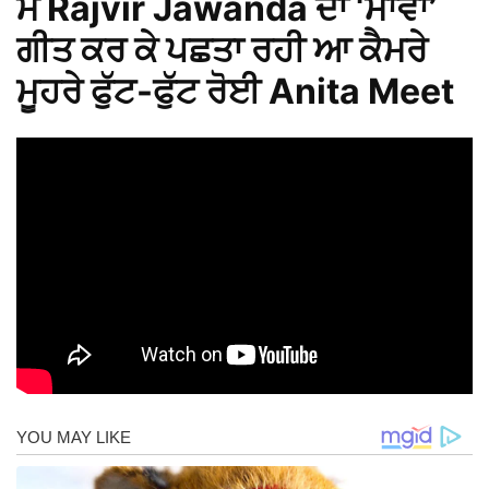
ਮੈਂ Rajvir Jawanda ਦਾ ‘ਮਾਂਵਾਂ’
ਗੀਤ ਕਰ ਕੇ ਪਛਤਾ ਰਹੀ ਆ ਕੈਮਰੇ
ਮੂਹਰੇ ਫੁੱਟ-ਫੁੱਟ ਰੋਈ Anita Meet