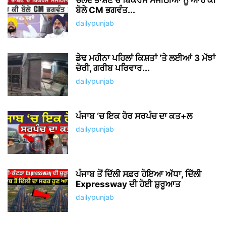
ਚਲਦੇ ਭਾਸ਼ਣ ਚ ਬਿਕਰਮ ਮਜੀਠੀਆ ਨੂੰ ਆਹ ਕੀ
ਬੋਲੇ CM ਭਗਵੰਤ...
dailypunjab
ਡੇਢ ਮਹੀਨਾ ਪਹਿਲਾਂ ਕਿਸ਼ਤਾਂ ‘ਤੇ ਲਈਆਂ 3 ਮੱਝਾਂ
ਚੋਰੀ, ਗਰੀਬ ਪਰਿਵਾਰ...
dailypunjab
ਪੰਜਾਬ ‘ਚ ਇਕ ਹੋਰ ਸਰਪੰਚ ਦਾ ਕਤ+ਲ
dailypunjab
ਪੰਜਾਬ ਤੋਂ ਦਿੱਲੀ ਸਫ਼ਰ ਹੋਇਆ ਅੱਧਾ, ਦਿੱਲੀ
Expressway ਦੀ ਹੋਈ ਸ਼ੁਰੂਆਤ
dailypunjab