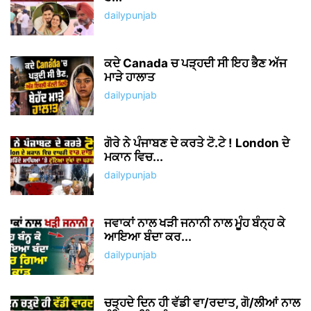
dailypunjab
ਕਦੇ Canada ਚ ਪੜ੍ਹਦੀ ਸੀ ਇਹ ਭੈਣ ਅੱਜ
ਮਾੜੇ ਹਾਲਾਤ
dailypunjab
ਗੋਰੇ ਨੇ ਪੰਜਾਬਣ ਦੇ ਕਰਤੇ ਟੋ.ਟੇ ! London ਦੇ
ਮਕਾਨ ਵਿਚ...
dailypunjab
ਜਵਾਕਾਂ ਨਾਲ ਖੜੀ ਜਨਾਨੀ ਨਾਲ ਮੂੰਹ ਬੰਨ੍ਹ ਕੇ
ਆਇਆ ਬੰਦਾ ਕਰ...
dailypunjab
ਚੜ੍ਹਦੇ ਦਿਨ ਹੀ ਵੱਡੀ ਵਾ/ਰਦਾਤ, ਗੋ/ਲੀਆਂ ਨਾਲ