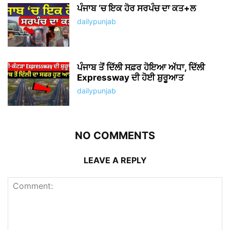
ਪੰਜਾਬ ‘ਚ ਇਕ ਹੋਰ ਸਰਪੰਚ ਦਾ ਕਤ+ਲ
dailypunjab
ਪੰਜਾਬ ਤੋਂ ਦਿੱਲੀ ਸਫ਼ਰ ਹੋਇਆ ਅੱਧਾ, ਦਿੱਲੀ
Expressway ਦੀ ਹੋਈ ਸ਼ੁਰੂਆਤ
dailypunjab
NO COMMENTS
LEAVE A REPLY