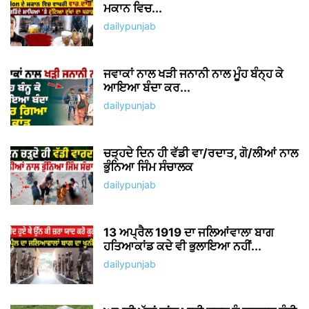
ਮਕਾਨ ਵਿਚ...
dailypunjab
ਜਵਾਕਾਂ ਨਾਲ ਖੜੀ ਜਨਾਨੀ ਨਾਲ ਮੂੰਹ ਬੰਨ੍ਹ ਕੇ
ਆਇਆ ਬੰਦਾ ਕਰ...
dailypunjab
ਚੜ੍ਹਦੇ ਦਿਨ ਹੀ ਵੱਡੀ ਵਾ/ਰਦਾਤ, ਗੋ/ਲੀਆਂ ਨਾਲ
ਭੁੰਨਿਆ ਜਿੰਮ ਸੰਚਾਲਕ
dailypunjab
13 ਅਪ੍ਰੈਲ 1919 ਦਾ ਜਲਿਆਂਵਾਲਾ ਬਾਗ
ਹਤਿਆਕਾਂਡ ਕਦੇ ਵੀ ਭੁਲਾਇਆ ਨਹੀਂ...
dailypunjab