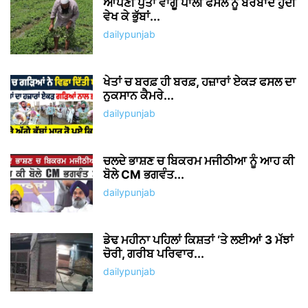
ਆਪਣੀ ਪੁੱਤਾਂ ਵਾਂਗੂ ਪਾਲੀ ਫਸਲ ਨੂੰ ਬਰਬਾਦ ਹੁੰਦੀ
ਵੇਖ ਕੇ ਭੁੱਬਾਂ...
dailypunjab
ਖੇਤਾਂ ਚ ਬਰਫ਼ ਹੀ ਬਰਫ਼, ਹਜ਼ਾਰਾਂ ਏਕੜ ਫਸਲ ਦਾ
ਨੁਕਸਾਨ ਕੈਮਰੇ...
dailypunjab
ਚਲਦੇ ਭਾਸ਼ਣ ਚ ਬਿਕਰਮ ਮਜੀਠੀਆ ਨੂੰ ਆਹ ਕੀ
ਬੋਲੇ CM ਭਗਵੰਤ...
dailypunjab
ਡੇਢ ਮਹੀਨਾ ਪਹਿਲਾਂ ਕਿਸ਼ਤਾਂ ‘ਤੇ ਲਈਆਂ 3 ਮੱਝਾਂ
ਚੋਰੀ, ਗਰੀਬ ਪਰਿਵਾਰ...
dailypunjab