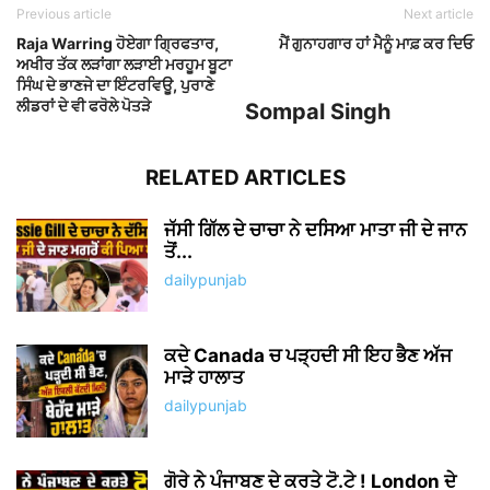
Previous article
Next article
Raja Warring ਹੋਏਗਾ ਗ੍ਰਿਫਤਾਰ,
ਮੈਂ ਗੁਨਾਹਗਾਰ ਹਾਂ ਮੈਨੂੰ ਮਾਫ਼ ਕਰ ਦਿਓ
ਅਖੀਰ ਤੱਕ ਲੜਾਂਗਾ ਲੜਾਈ ਮਰਹੂਮ ਬੂਟਾ
ਸਿੰਘ ਦੇ ਭਾਣਜੇ ਦਾ ਇੰਟਰਵਿਊ, ਪੁਰਾਣੇ
ਲੀਡਰਾਂ ਦੇ ਵੀ ਫਰੋਲੇ ਪੋਤੜੇ
Sompal Singh
RELATED ARTICLES
ਜੱਸੀ ਗਿੱਲ ਦੇ ਚਾਚਾ ਨੇ ਦਸਿਆ ਮਾਤਾ ਜੀ ਦੇ ਜਾਨ
ਤੋਂ...
dailypunjab
ਕਦੇ Canada ਚ ਪੜ੍ਹਦੀ ਸੀ ਇਹ ਭੈਣ ਅੱਜ
ਮਾੜੇ ਹਾਲਾਤ
dailypunjab
ਗੋਰੇ ਨੇ ਪੰਜਾਬਣ ਦੇ ਕਰਤੇ ਟੋ.ਟੇ ! London ਦੇ