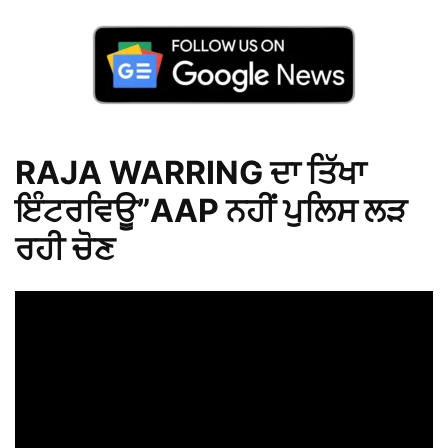
RAJA WARRING ਦਾ ਤਿੱਖਾ
ਇੰਟਰਵਿਊ”AAP ਨਹੀਂ ਪੁਲਿਸ ਲੜ
ਰਹੀ ਚੋਣ