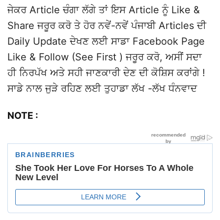
ਜੇਕਰ Article ਚੰਗਾ ਲੱਗੇ ਤਾਂ ਇਸ Article ਨੂੰ Like &
Share ਜਰੂਰ ਕਰੋ ਤੇ ਹੋਰ ਨਵੇਂ-ਨਵੇਂ ਪੰਜਾਬੀ Articles ਦੀ
Daily Update ਦੇਖਣ ਲਈ ਸਾਡਾ Facebook Page
Like & Follow (See First ) ਜਰੂਰ ਕਰੋ, ਅਸੀਂ ਸਦਾ
ਹੀ ਨਿਰਪੱਖ ਅਤੇ ਸਹੀ ਜਾਣਕਾਰੀ ਦੇਣ ਦੀ ਕੋਸ਼ਿਸ ਕਰਾਂਗੇ !
ਸਾਡੇ ਨਾਲ ਜੁੜੇ ਰਹਿਣ ਲਈ ਤੁਹਾਡਾ ਲੱਖ -ਲੱਖ ਧੰਨਵਾਦ
NOTE :