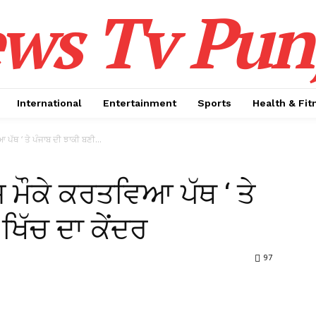
ws Tv Pun
International
Entertainment
Sports
Health & Fit
ਪੱਥ ‘ ਤੇ ਪੰਜਾਬ ਦੀ ਝਾਕੀ ਬਣੀ...
 ਮੌਕੇ ਕਰਤਵਿਆ ਪੱਥ ‘ ਤੇ
ਖਿੱਚ ਦਾ ਕੇਂਦਰ
97