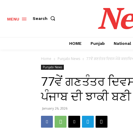
Ne
Search
MENU
HOME
Punjab
National
Home
Punjabi News
77ਵੇਂ ਗਣਤੰਤਰ ਦਿਵਸ ਮੌਕੇ ਕਰਤਵਿਆ 
Punjabi News
77ਵੇਂ ਗਣਤੰਤਰ ਦਿਵਸ
ਪੰਜਾਬ ਦੀ ਝਾਕੀ ਬਣੀ 
January 26, 2026