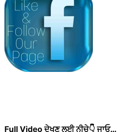
Full Video ਦੇਖਣ ਲਈ ਨੀਚੇ👇 ਜਾਓ…