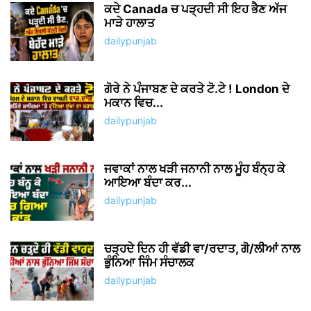
ਕਦੇ Canada ਚ ਪੜ੍ਹਦੀ ਸੀ ਇਹ ਭੈਣ ਅੱਜ
ਮਾੜੇ ਹਾਲਾਤ
dailypunjab
ਗੋਰੇ ਨੇ ਪੰਜਾਬਣ ਦੇ ਕਰਤੇ ਟੋ.ਟੇ ! London ਦੇ
ਮਕਾਨ ਵਿਚ...
dailypunjab
ਜਵਾਕਾਂ ਨਾਲ ਖੜੀ ਜਨਾਨੀ ਨਾਲ ਮੂੰਹ ਬੰਨ੍ਹ ਕੇ
ਆਇਆ ਬੰਦਾ ਕਰ...
dailypunjab
ਚੜ੍ਹਦੇ ਦਿਨ ਹੀ ਵੱਡੀ ਵਾ/ਰਦਾਤ, ਗੋ/ਲੀਆਂ ਨਾਲ
ਭੁੰਨਿਆ ਜਿੰਮ ਸੰਚਾਲਕ
dailypunjab