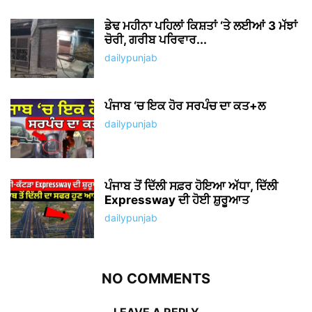
ਡੇਢ ਮਹੀਨਾ ਪਹਿਲਾਂ ਕਿਸ਼ਤਾਂ ‘ਤੇ ਲਈਆਂ 3 ਮੱਝਾਂ
ਚੋਰੀ, ਗਰੀਬ ਪਰਿਵਾਰ...
dailypunjab
ਪੰਜਾਬ ‘ਚ ਇਕ ਹੋਰ ਸਰਪੰਚ ਦਾ ਕਤ+ਲ
dailypunjab
ਪੰਜਾਬ ਤੋਂ ਦਿੱਲੀ ਸਫ਼ਰ ਹੋਇਆ ਅੱਧਾ, ਦਿੱਲੀ
Expressway ਦੀ ਹੋਈ ਸ਼ੁਰੂਆਤ
dailypunjab
NO COMMENTS