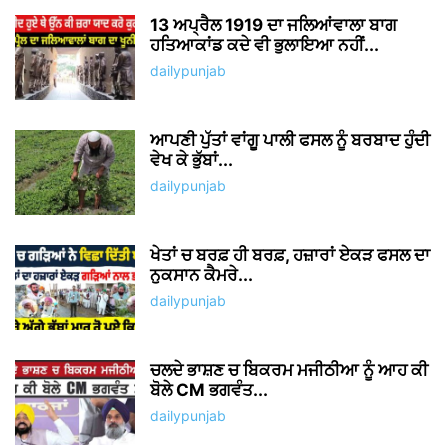
13 ਅਪ੍ਰੈਲ 1919 ਦਾ ਜਲਿਆਂਵਾਲਾ ਬਾਗ
ਹਤਿਆਕਾਂਡ ਕਦੇ ਵੀ ਭੁਲਾਇਆ ਨਹੀਂ...
dailypunjab
ਆਪਣੀ ਪੁੱਤਾਂ ਵਾਂਗੂ ਪਾਲੀ ਫਸਲ ਨੂੰ ਬਰਬਾਦ ਹੁੰਦੀ
ਵੇਖ ਕੇ ਭੁੱਬਾਂ...
dailypunjab
ਖੇਤਾਂ ਚ ਬਰਫ਼ ਹੀ ਬਰਫ਼, ਹਜ਼ਾਰਾਂ ਏਕੜ ਫਸਲ ਦਾ
ਨੁਕਸਾਨ ਕੈਮਰੇ...
dailypunjab
ਚਲਦੇ ਭਾਸ਼ਣ ਚ ਬਿਕਰਮ ਮਜੀਠੀਆ ਨੂੰ ਆਹ ਕੀ
ਬੋਲੇ CM ਭਗਵੰਤ...
dailypunjab