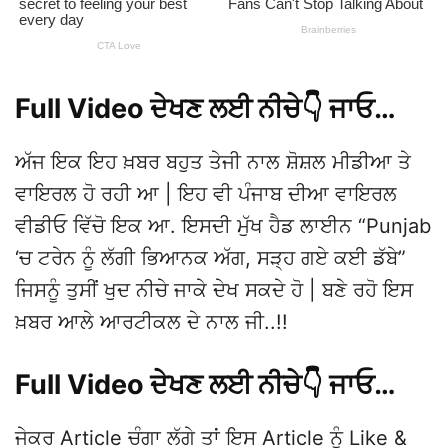
Full Video ਦੇਖਣ ਲਈ ਨੀਚੇ👇 ਜਾਓ…
ਅੱਜ ਇਕ ਇਹ ਖ਼ਬਰ ਬਹੁਤ ਤੇਜੀ ਨਾਲ ਸ਼ੋਸ਼ਲ ਮੀਡੀਆ ਤੇ
ਵਾਇਰਲ ਹੋ ਰਹੀ ਆ | ਇਹ ਵੀ ਪੰਜਾਬ ਦੀਆ ਵਾਇਰਲ
ਵੀਡੀਓ ਵਿੱਚੋ ਇਕ ਆ. ਇਸਦੀ ਮੁੱਖ ਹੈਡ ਲਾਈਨ “Punjab
‘ਚ ਟਰੇਨ ਨੂੰ ਲੱਗੀ ਭਿਆਨਕ ਅੱਗ, ਸੜ੍ਹ ਗਏ ਕਈ ਡੱਬੇ”
ਜਿਸਨੂੰ ਤੁਸੀਂ ਖੁਦ ਨੀਚੇ ਜਾਕੇ ਦੇਖ ਸਕਦੇ ਹੋ | ਬਣੇ ਰਹੋ ਇਸ
ਖ਼ਬਰ ਆਲੇ ਆਰਟੀਕਲ ਦੇ ਨਾਲ ਜੀ..!!
Full Video ਦੇਖਣ ਲਈ ਨੀਚੇ👇 ਜਾਓ…
ਜੇਕਰ Article ਚੰਗਾ ਲੱਗੇ ਤਾਂ ਇਸ Article ਨੂੰ Like &