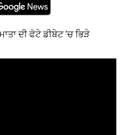
ਾਤਾ ਦੀ ਫੋਟੇ ਡੀਬੇਟ ‘ਚ ਭਿੜੇ