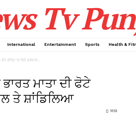
ws Tv Pun
International
Entertainment
Sports
Health & Fit
ਫੋਟੇ ਡੀਬੇਟ ‘ਚ ਭਿੜੇ ਗਰੇਵਾਲ...
ੇ ਭਾਰਤ ਮਾਤਾ ਦੀ ਫੋਟੇ
ਾਲ ਤੇ ਸ਼ਾਂਡਿਲਿਆ
1053