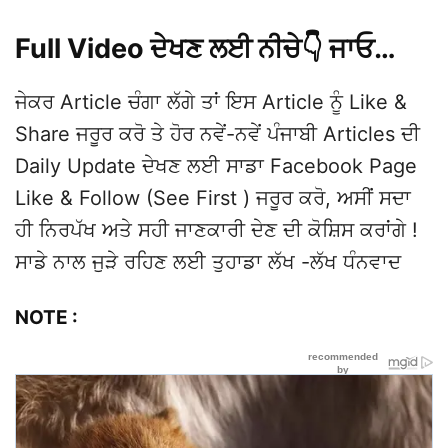
Full Video ਦੇਖਣ ਲਈ ਨੀਚੇ👇 ਜਾਓ…
ਜੇਕਰ Article ਚੰਗਾ ਲੱਗੇ ਤਾਂ ਇਸ Article ਨੂੰ Like &
Share ਜਰੂਰ ਕਰੋ ਤੇ ਹੋਰ ਨਵੇਂ-ਨਵੇਂ ਪੰਜਾਬੀ Articles ਦੀ
Daily Update ਦੇਖਣ ਲਈ ਸਾਡਾ Facebook Page
Like & Follow (See First ) ਜਰੂਰ ਕਰੋ, ਅਸੀਂ ਸਦਾ
ਹੀ ਨਿਰਪੱਖ ਅਤੇ ਸਹੀ ਜਾਣਕਾਰੀ ਦੇਣ ਦੀ ਕੋਸ਼ਿਸ ਕਰਾਂਗੇ !
ਸਾਡੇ ਨਾਲ ਜੁੜੇ ਰਹਿਣ ਲਈ ਤੁਹਾਡਾ ਲੱਖ -ਲੱਖ ਧੰਨਵਾਦ
NOTE :