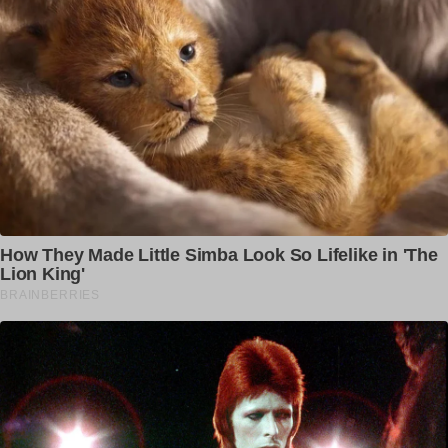
ABOUT US
Welcome to Dailypunjab.live, where we unleash the vibrant
energy of Punjab and beyond! We're your one-stop
destination for the latest viral Punjabi news, gadget
reviews, celebrity buzz, fashion flair, health and fitness
inspiration, and captivating web stories.
Contact us:
newstvpunjabinfo@gmail.com
FOLLOW US