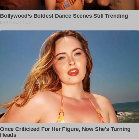
ਨਾਲ ਸਿੱਧਾ ਹੋਇਆ ‘ਬਾਪੂ
ਇਲਾਕੇ ਦੇ ਟੁੱਟੇ Flood Gate
Sompal Singh
RELATED ARTICLES
ਜੱਸੀ ਗਿੱਲ ਦੇ ਚਾਚਾ ਨੇ ਦਸਿਆ ਮਾਤਾ ਜੀ ਦੇ ਜਾਨ
ਤੋਂ...
dailypunjab
ਕਦੇ Canada ਚ ਪੜ੍ਹਦੀ ਸੀ ਇਹ ਭੈਣ ਅੱਜ
ਮਾੜੇ ਹਾਲਾਤ
dailypunjab
ਗੋਰੇ ਨੇ ਪੰਜਾਬਣ ਦੇ ਕਰਤੇ ਟੋ.ਟੇ ! London ਦੇ
ਮਕਾਨ ਵਿਚ...
dailypunjab