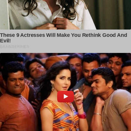
Previous article
Next article
ਪਿੰਡ ਦਾ ਦੌਰਾ ਕਰਨ ਆਏ ‘ਆਪ’ MLA
ਹਾਏ ਵੇਂ ਰੱਬਾ ਹੁਣ ਕੀ ਹੋਊ ਪੰਜਾਬ ਦੇ ਇਸ