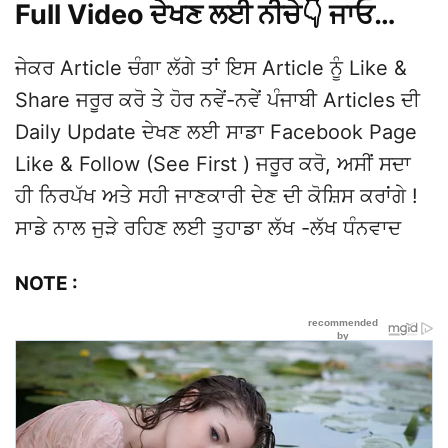
Full Video ਦੇਖਣ ਲਈ ਨੀਚੇ👇 ਜਾਓ…
ਜੇਕਰ Article ਚੰਗਾ ਲੱਗੇ ਤਾਂ ਇਸ Article ਨੂੰ Like &
Share ਜਰੂਰ ਕਰੋ ਤੇ ਹੋਰ ਨਵੇਂ-ਨਵੇਂ ਪੰਜਾਬੀ Articles ਦੀ
Daily Update ਦੇਖਣ ਲਈ ਸਾਡਾ Facebook Page
Like & Follow (See First ) ਜਰੂਰ ਕਰੋ, ਅਸੀਂ ਸਦਾ
ਹੀ ਨਿਰਪੱਖ ਅਤੇ ਸਹੀ ਜਾਣਕਾਰੀ ਦੇਣ ਦੀ ਕੋਸ਼ਿਸ ਕਰਾਂਗੇ !
ਸਾਡੇ ਨਾਲ ਜੁੜੇ ਰਹਿਣ ਲਈ ਤੁਹਾਡਾ ਲੱਖ -ਲੱਖ ਧੰਨਵਾਦ
NOTE :