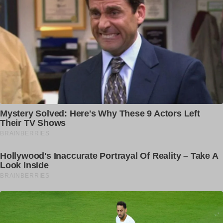
ਪੰਜਾਬ ਤੋਂ ਦਿੱਲੀ ਸਫ਼ਰ ਹੋਇਆ ਅੱਧਾ, ਦਿੱਲੀ
Expressway ਦੀ ਹੋਈ ਸ਼ੁਰੂਆਤ
dailypunjab
NO COMMENTS
LEAVE A REPLY