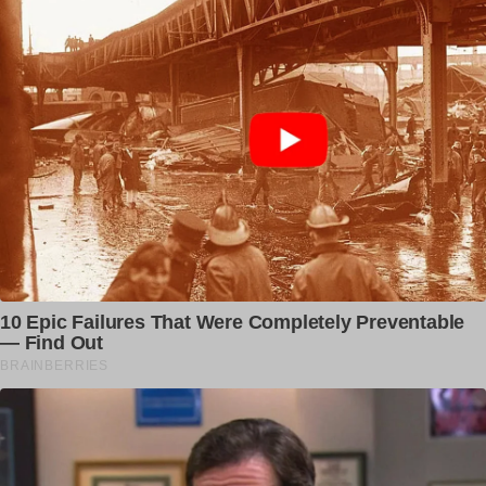
dailypunjab
ਖੇਤਾਂ ਚ ਬਰਫ਼ ਹੀ ਬਰਫ਼, ਹਜ਼ਾਰਾਂ ਏਕੜ ਫਸਲ ਦਾ
ਨੁਕਸਾਨ ਕੈਮਰੇ...
dailypunjab
ਚਲਦੇ ਭਾਸ਼ਣ ਚ ਬਿਕਰਮ ਮਜੀਠੀਆ ਨੂੰ ਆਹ ਕੀ
ਬੋਲੇ CM ਭਗਵੰਤ...
dailypunjab
ਡੇਢ ਮਹੀਨਾ ਪਹਿਲਾਂ ਕਿਸ਼ਤਾਂ ‘ਤੇ ਲਈਆਂ 3 ਮੱਝਾਂ
ਚੋਰੀ, ਗਰੀਬ ਪਰਿਵਾਰ...
dailypunjab
ਪੰਜਾਬ ‘ਚ ਇਕ ਹੋਰ ਸਰਪੰਚ ਦਾ ਕਤ+ਲ
dailypunjab