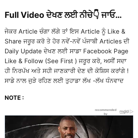
Full Video ਦੇਖਣ ਲਈ ਨੀਚੇ👇 ਜਾਓ…
ਜੇਕਰ Article ਚੰਗਾ ਲੱਗੇ ਤਾਂ ਇਸ Article ਨੂੰ Like &
Share ਜਰੂਰ ਕਰੋ ਤੇ ਹੋਰ ਨਵੇਂ-ਨਵੇਂ ਪੰਜਾਬੀ Articles ਦੀ
Daily Update ਦੇਖਣ ਲਈ ਸਾਡਾ Facebook Page
Like & Follow (See First ) ਜਰੂਰ ਕਰੋ, ਅਸੀਂ ਸਦਾ
ਹੀ ਨਿਰਪੱਖ ਅਤੇ ਸਹੀ ਜਾਣਕਾਰੀ ਦੇਣ ਦੀ ਕੋਸ਼ਿਸ ਕਰਾਂਗੇ !
ਸਾਡੇ ਨਾਲ ਜੁੜੇ ਰਹਿਣ ਲਈ ਤੁਹਾਡਾ ਲੱਖ -ਲੱਖ ਧੰਨਵਾਦ
NOTE :