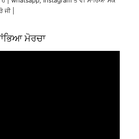
ਦੇ ਹੋ | whatsapp, Instagram ਤੇ ਵੀ ਸਾਰਿਆਂ ਸਕੇ
ਰੋ ਜੀ |
ਸਾਂਭਿਆ ਮੋਰਚਾ