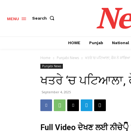
Ne
Search
MENU
HOME
Punjab
National
Home
Punjabi News
ਖਤਰੇ ‘ਚ ਪਟਿਆਲਾ, ਫੌਜ ਨੇ ਸਾਂਭਿਆ 
Punjabi News
ਖਤਰੇ ‘ਚ ਪਟਿਆਲਾ, ਫ
September 4, 2025
Full Video ਦੇਖਣ ਲਈ ਨੀਚੇ