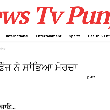
ws Tv Pun
International
Entertainment
Sports
Health & Fit
ਮੋਰਚਾ
ੌਜ ਨੇ ਸਾਂਭਿਆ ਮੋਰਚਾ
467
 ਜਾਓ…