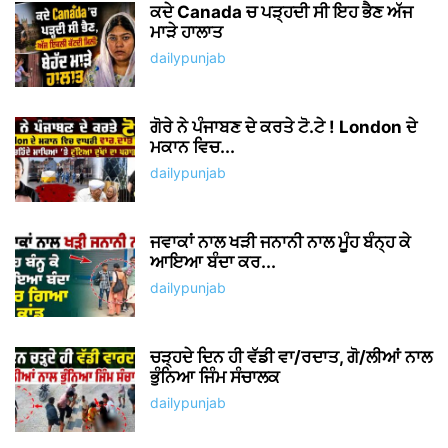
ਕਦੇ Canada ਚ ਪੜ੍ਹਦੀ ਸੀ ਇਹ ਭੈਣ ਅੱਜ
ਮਾੜੇ ਹਾਲਾਤ
dailypunjab
ਗੋਰੇ ਨੇ ਪੰਜਾਬਣ ਦੇ ਕਰਤੇ ਟੋ.ਟੇ ! London ਦੇ
ਮਕਾਨ ਵਿਚ...
dailypunjab
ਜਵਾਕਾਂ ਨਾਲ ਖੜੀ ਜਨਾਨੀ ਨਾਲ ਮੂੰਹ ਬੰਨ੍ਹ ਕੇ
ਆਇਆ ਬੰਦਾ ਕਰ...
dailypunjab
ਚੜ੍ਹਦੇ ਦਿਨ ਹੀ ਵੱਡੀ ਵਾ/ਰਦਾਤ, ਗੋ/ਲੀਆਂ ਨਾਲ
ਭੁੰਨਿਆ ਜਿੰਮ ਸੰਚਾਲਕ
dailypunjab