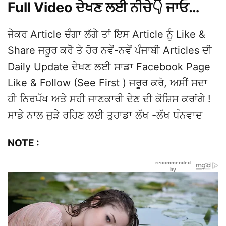
Full Video ਦੇਖਣ ਲਈ ਨੀਚੇ👇 ਜਾਓ…
ਜੇਕਰ Article ਚੰਗਾ ਲੱਗੇ ਤਾਂ ਇਸ Article ਨੂੰ Like &
Share ਜਰੂਰ ਕਰੋ ਤੇ ਹੋਰ ਨਵੇਂ-ਨਵੇਂ ਪੰਜਾਬੀ Articles ਦੀ
Daily Update ਦੇਖਣ ਲਈ ਸਾਡਾ Facebook Page
Like & Follow (See First ) ਜਰੂਰ ਕਰੋ, ਅਸੀਂ ਸਦਾ
ਹੀ ਨਿਰਪੱਖ ਅਤੇ ਸਹੀ ਜਾਣਕਾਰੀ ਦੇਣ ਦੀ ਕੋਸ਼ਿਸ ਕਰਾਂਗੇ !
ਸਾਡੇ ਨਾਲ ਜੁੜੇ ਰਹਿਣ ਲਈ ਤੁਹਾਡਾ ਲੱਖ -ਲੱਖ ਧੰਨਵਾਦ
NOTE :