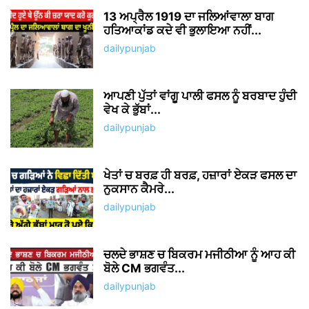
13 ਅਪ੍ਰੈਲ 1919 ਦਾ ਜਲਿਆਂਵਾਲਾ ਬਾਗ
ਹਤਿਆਕਾਂਡ ਕਦੇ ਵੀ ਭੁਲਾਇਆ ਨਹੀਂ...
dailypunjab
ਆਪਣੀ ਪੁੱਤਾਂ ਵਾਂਗੂ ਪਾਲੀ ਫਸਲ ਨੂੰ ਬਰਬਾਦ ਹੁੰਦੀ
ਵੇਖ ਕੇ ਭੁੱਬਾਂ...
dailypunjab
ਖੇਤਾਂ ਚ ਬਰਫ਼ ਹੀ ਬਰਫ਼, ਹਜ਼ਾਰਾਂ ਏਕੜ ਫਸਲ ਦਾ
ਨੁਕਸਾਨ ਕੈਮਰੇ...
dailypunjab
ਚਲਦੇ ਭਾਸ਼ਣ ਚ ਬਿਕਰਮ ਮਜੀਠੀਆ ਨੂੰ ਆਹ ਕੀ
ਬੋਲੇ CM ਭਗਵੰਤ...
dailypunjab