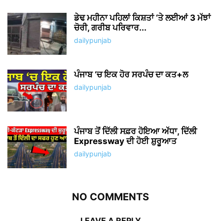
ਡੇਢ ਮਹੀਨਾ ਪਹਿਲਾਂ ਕਿਸ਼ਤਾਂ ‘ਤੇ ਲਈਆਂ 3 ਮੱਝਾਂ
ਚੋਰੀ, ਗਰੀਬ ਪਰਿਵਾਰ...
dailypunjab
ਪੰਜਾਬ ‘ਚ ਇਕ ਹੋਰ ਸਰਪੰਚ ਦਾ ਕਤ+ਲ
dailypunjab
ਪੰਜਾਬ ਤੋਂ ਦਿੱਲੀ ਸਫ਼ਰ ਹੋਇਆ ਅੱਧਾ, ਦਿੱਲੀ
Expressway ਦੀ ਹੋਈ ਸ਼ੁਰੂਆਤ
dailypunjab
NO COMMENTS
LEAVE A REPLY