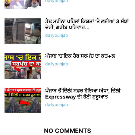
dailypunjab
ਡੇਢ ਮਹੀਨਾ ਪਹਿਲਾਂ ਕਿਸ਼ਤਾਂ ‘ਤੇ ਲਈਆਂ 3 ਮੱਝਾਂ
ਚੋਰੀ, ਗਰੀਬ ਪਰਿਵਾਰ...
dailypunjab
ਪੰਜਾਬ ‘ਚ ਇਕ ਹੋਰ ਸਰਪੰਚ ਦਾ ਕਤ+ਲ
dailypunjab
ਪੰਜਾਬ ਤੋਂ ਦਿੱਲੀ ਸਫ਼ਰ ਹੋਇਆ ਅੱਧਾ, ਦਿੱਲੀ
Expressway ਦੀ ਹੋਈ ਸ਼ੁਰੂਆਤ
dailypunjab
NO COMMENTS