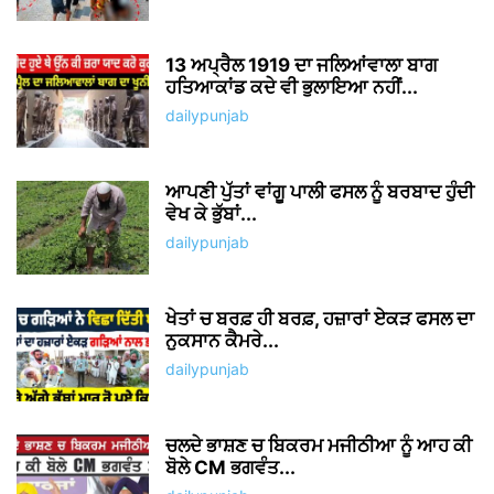
13 ਅਪ੍ਰੈਲ 1919 ਦਾ ਜਲਿਆਂਵਾਲਾ ਬਾਗ
ਹਤਿਆਕਾਂਡ ਕਦੇ ਵੀ ਭੁਲਾਇਆ ਨਹੀਂ...
dailypunjab
ਆਪਣੀ ਪੁੱਤਾਂ ਵਾਂਗੂ ਪਾਲੀ ਫਸਲ ਨੂੰ ਬਰਬਾਦ ਹੁੰਦੀ
ਵੇਖ ਕੇ ਭੁੱਬਾਂ...
dailypunjab
ਖੇਤਾਂ ਚ ਬਰਫ਼ ਹੀ ਬਰਫ਼, ਹਜ਼ਾਰਾਂ ਏਕੜ ਫਸਲ ਦਾ
ਨੁਕਸਾਨ ਕੈਮਰੇ...
dailypunjab
ਚਲਦੇ ਭਾਸ਼ਣ ਚ ਬਿਕਰਮ ਮਜੀਠੀਆ ਨੂੰ ਆਹ ਕੀ
ਬੋਲੇ CM ਭਗਵੰਤ...