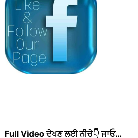
Full Video ਦੇਖਣ ਲਈ ਨੀਚੇ👇 ਜਾਓ…