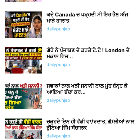
ਕਦੇ Canada ਚ ਪੜ੍ਹਦੀ ਸੀ ਇਹ ਭੈਣ ਅੱਜ
ਮਾੜੇ ਹਾਲਾਤ
dailypunjab
ਗੋਰੇ ਨੇ ਪੰਜਾਬਣ ਦੇ ਕਰਤੇ ਟੋ.ਟੇ ! London ਦੇ
ਮਕਾਨ ਵਿਚ...
dailypunjab
ਜਵਾਕਾਂ ਨਾਲ ਖੜੀ ਜਨਾਨੀ ਨਾਲ ਮੂੰਹ ਬੰਨ੍ਹ ਕੇ
ਆਇਆ ਬੰਦਾ ਕਰ...
dailypunjab
ਚੜ੍ਹਦੇ ਦਿਨ ਹੀ ਵੱਡੀ ਵਾ/ਰਦਾਤ, ਗੋ/ਲੀਆਂ ਨਾਲ
ਭੁੰਨਿਆ ਜਿੰਮ ਸੰਚਾਲਕ
dailypunjab