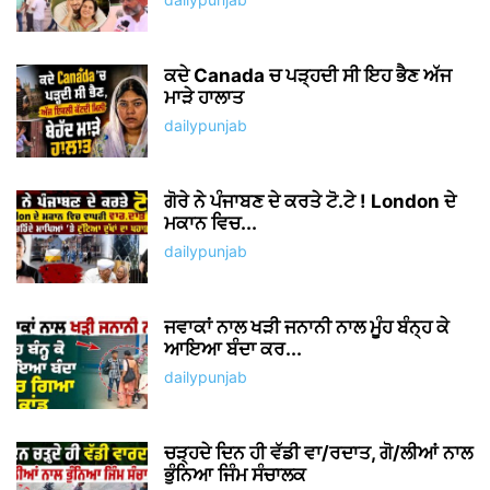
ਕਦੇ Canada ਚ ਪੜ੍ਹਦੀ ਸੀ ਇਹ ਭੈਣ ਅੱਜ
ਮਾੜੇ ਹਾਲਾਤ
dailypunjab
ਗੋਰੇ ਨੇ ਪੰਜਾਬਣ ਦੇ ਕਰਤੇ ਟੋ.ਟੇ ! London ਦੇ
ਮਕਾਨ ਵਿਚ...
dailypunjab
ਜਵਾਕਾਂ ਨਾਲ ਖੜੀ ਜਨਾਨੀ ਨਾਲ ਮੂੰਹ ਬੰਨ੍ਹ ਕੇ
ਆਇਆ ਬੰਦਾ ਕਰ...
dailypunjab
ਚੜ੍ਹਦੇ ਦਿਨ ਹੀ ਵੱਡੀ ਵਾ/ਰਦਾਤ, ਗੋ/ਲੀਆਂ ਨਾਲ
ਭੁੰਨਿਆ ਜਿੰਮ ਸੰਚਾਲਕ