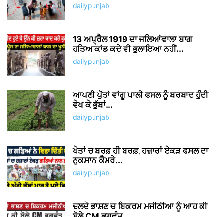
dailypunjab
13 ਅਪ੍ਰੈਲ 1919 ਦਾ ਜਲਿਆਂਵਾਲਾ ਬਾਗ
ਹਤਿਆਕਾਂਡ ਕਦੇ ਵੀ ਭੁਲਾਇਆ ਨਹੀਂ...
dailypunjab
ਆਪਣੀ ਪੁੱਤਾਂ ਵਾਂਗੂ ਪਾਲੀ ਫਸਲ ਨੂੰ ਬਰਬਾਦ ਹੁੰਦੀ
ਵੇਖ ਕੇ ਭੁੱਬਾਂ...
dailypunjab
ਖੇਤਾਂ ਚ ਬਰਫ਼ ਹੀ ਬਰਫ਼, ਹਜ਼ਾਰਾਂ ਏਕੜ ਫਸਲ ਦਾ
ਨੁਕਸਾਨ ਕੈਮਰੇ...
dailypunjab
ਚਲਦੇ ਭਾਸ਼ਣ ਚ ਬਿਕਰਮ ਮਜੀਠੀਆ ਨੂੰ ਆਹ ਕੀ
ਬੋਲੇ CM ਭਗਵੰਤ...