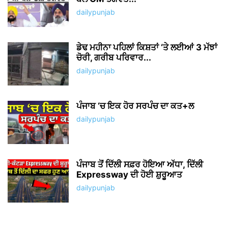
dailypunjab
ਡੇਢ ਮਹੀਨਾ ਪਹਿਲਾਂ ਕਿਸ਼ਤਾਂ ‘ਤੇ ਲਈਆਂ 3 ਮੱਝਾਂ
ਚੋਰੀ, ਗਰੀਬ ਪਰਿਵਾਰ...
dailypunjab
ਪੰਜਾਬ ‘ਚ ਇਕ ਹੋਰ ਸਰਪੰਚ ਦਾ ਕਤ+ਲ
dailypunjab
ਪੰਜਾਬ ਤੋਂ ਦਿੱਲੀ ਸਫ਼ਰ ਹੋਇਆ ਅੱਧਾ, ਦਿੱਲੀ
Expressway ਦੀ ਹੋਈ ਸ਼ੁਰੂਆਤ
dailypunjab