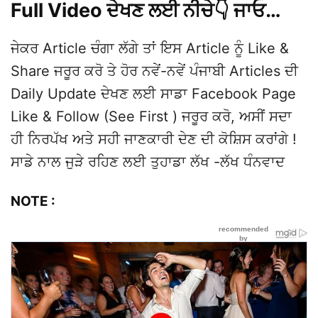
Full Video ਦੇਖਣ ਲਈ ਨੀਚੇ👇 ਜਾਓ…
ਜੇਕਰ Article ਚੰਗਾ ਲੱਗੇ ਤਾਂ ਇਸ Article ਨੂੰ Like &
Share ਜਰੂਰ ਕਰੋ ਤੇ ਹੋਰ ਨਵੇਂ-ਨਵੇਂ ਪੰਜਾਬੀ Articles ਦੀ
Daily Update ਦੇਖਣ ਲਈ ਸਾਡਾ Facebook Page
Like & Follow (See First ) ਜਰੂਰ ਕਰੋ, ਅਸੀਂ ਸਦਾ
ਹੀ ਨਿਰਪੱਖ ਅਤੇ ਸਹੀ ਜਾਣਕਾਰੀ ਦੇਣ ਦੀ ਕੋਸ਼ਿਸ ਕਰਾਂਗੇ !
ਸਾਡੇ ਨਾਲ ਜੁੜੇ ਰਹਿਣ ਲਈ ਤੁਹਾਡਾ ਲੱਖ -ਲੱਖ ਧੰਨਵਾਦ
NOTE :